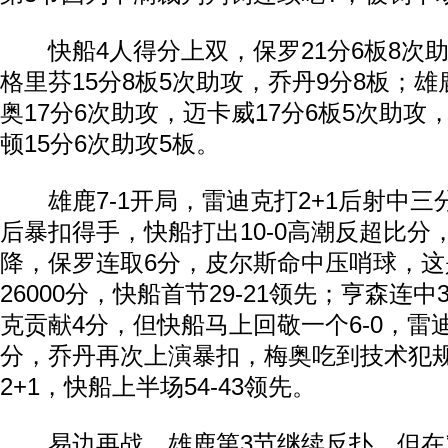
快船4人得分上双，保罗21分6板8次助
格里芬15分8板5次助攻，乔丹9分8板；
奥17分6次助攻，迈卡威17分6板5次助攻
顿15分6次助攻5板。
雄鹿7-1开局，雷迪克打2+1后射中三
后暴扣得手，快船打出10-0高潮反超比分
降，保罗连取6分，皮尔斯命中压哨球，
26000分，快船首节29-21领先；亨森连
克贡献4分，但快船马上回敬一个6-0，雷迪
分，乔丹再次上演暴扣，梅奥吃到技术犯
2+1，快船上半场54-43领先。
易边再战，雄鹿第3节继续反扑，但在