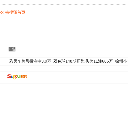
广告
彩民车牌号投注中3.9万
双色球148期开奖:头奖11注666万
徐州小