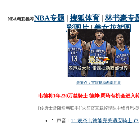
动物系恋人啊 | 钟欣潼体验爱情哲学
南方