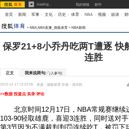
loading...
我的搜狐
邮件
首页
-
新闻
-
军事
-
文化
-
历史
-
体育
-
NBA
-
视频
-
娱谈
-
财
>
NBA,NBA直播_搜狐体育
>
NBA新闻
保罗21+8小乔丹吃两T遭逐 
连胜
正文
我来说两句
(
人参与)
2015-12-17 13:53:06
来源：
搜狐体育
作者：清河村
>>数据
投篮点
实录
评论
北京时间12月17日，NBA常规赛继续
103-90轻取雄鹿，喜迎3连胜，同时送对
第3节因为不满裁判判罚连续吃T，被罚下