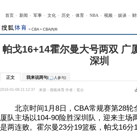
首页
-
新闻
-
军事
-
文化
-
历史
-
体育
-
NBA
-
视频
-
娱谈
-
财
>
CBA
>
CBA内外
帕戈16+14霍尔曼大号两双 广
深圳
正文
我来说两句
(
人参与)
2016-01-08 21:12:37
来源：
搜狐体育
作者：鸾台
北京时间1月8日，CBA常规赛第28轮
厦队主场以104-90险胜深圳队，迎来主
是两连败。霍尔曼23分19篮板，帕戈16分