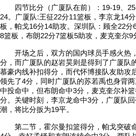
四节比分（广厦队在前）：19-19、25-26
24。广厦队:王征22分11篮板，李京龙14
板，帕戈16分14助攻。深圳队：顾全22分
8篮板，布朗22分7篮板5助攻，麦克奎尔9
开场之后，双方的国内球员手感火热，
分，而广厦队的赵岩昊则是得到了广厦队
慕豪内线补扣得分，而代怀博接队友助攻
领先了4分，同时广厦队的苏若禹也身背
中投命中，但布朗命中3分，麦克奎尔补篮
分。关键时刻，李京龙命中3分，广厦队回敬
潮，将比分扳为19平。
第二节，霍尔曼扣篮得分，帕戈突破命