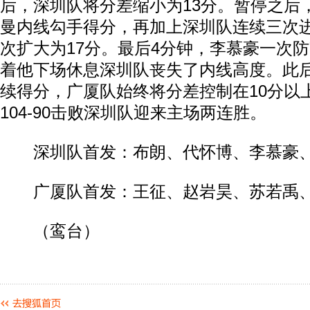
后，深圳队将分差缩小为13分。暂停之后
曼内线勾手得分，再加上深圳队连续三次
动物系恋人啊 | 钟欣潼体验爱情哲学
南方
次扩大为17分。最后4分钟，李慕豪一次
着他下场休息深圳队丧失了内线高度。此
续得分，广厦队始终将分差控制在10分以
104-90击败深圳队迎来主场两连胜。
深圳队首发：布朗、代怀博、李慕豪、
广厦队首发：王征、赵岩昊、苏若禹、
（鸾台）