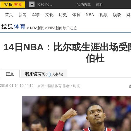
loading...
我的搜狐
邮件
首页
-
新闻
-
军事
-
文化
-
历史
-
体育
-
NBA
-
视频
-
娱谈
-
财
>
NBA新闻
>
NBA新闻每日汇总
14日NBA：比尔或生涯出场受
伯杜
正文
我来说两句
(
人参与)
2016-01-14 15:44:19
来源：
搜狐体育
作者：时光