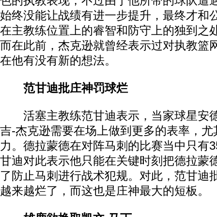
色的执教表现，不过由于他所带的球队遭
始终没能让战绩有进一步提升，最终才和
在主教练位置上的睿智和防守上的独到之
动物系恋人啊 | 钟欣潼体验爱情哲学
南方
而在此前，杰克逊就曾经表示过对执教篮
在他有没有新的想法。
范甘迪批庄神罚球烂
活塞主教练范甘迪表示，当家球星安德
吉-杰克逊需要在场上做到更多的表率，尤
力。德拉蒙德在对阵马刺的比赛当中只有35
甘迪对此表示他只能在关键时刻把德拉蒙
了防止马刺进行战术犯规。对此，范甘迪
越来越烂了，而这也是庄神最大的短板。