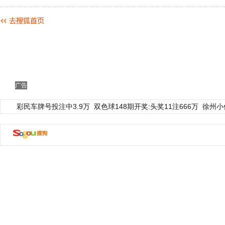
动物系恋人啊 | 钟欣潼体验爱情哲学
南方
广告
彩民车牌号投注中3.9万
双色球148期开奖:头奖11注666万
徐州小