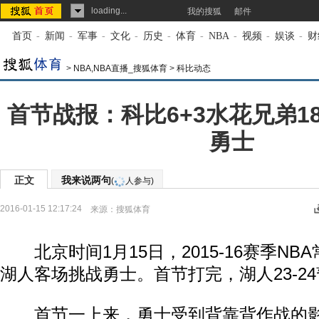
loading...
我的搜狐
邮件
首页
-
新闻
-
军事
-
文化
-
历史
-
体育
-
NBA
-
视频
-
娱谈
-
财
>
NBA,NBA直播_搜狐体育
>
科比动态
首节战报：科比6+3水花兄弟18分
勇士
正文
我来说两句
(
人参与)
2016-01-15 12:17:24
来源：
搜狐体育
北京时间1月15日，2015-16赛季NB
湖人客场挑战勇士。首节打完，湖人23-2
首节一上来，勇士受到背靠背作战的影