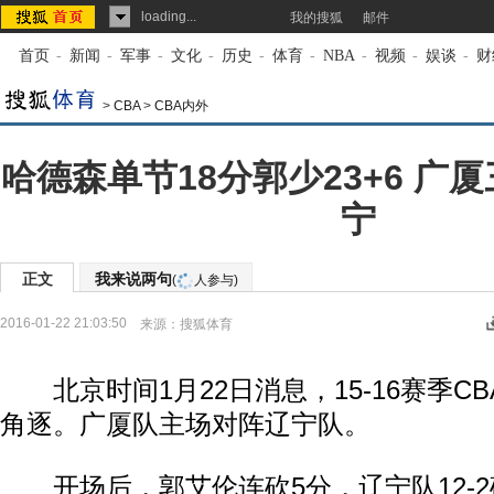
loading...
我的搜狐
邮件
首页
-
新闻
-
军事
-
文化
-
历史
-
体育
-
NBA
-
视频
-
娱谈
-
财
>
CBA
>
CBA内外
哈德森单节18分郭少23+6 广
宁
正文
我来说两句
(
人参与)
2016-01-22 21:03:50
来源：
搜狐体育
北京时间1月22日消息，15-16赛季CB
角逐。广厦队主场对阵辽宁队。
开场后，郭艾伦连砍5分，辽宁队12-2