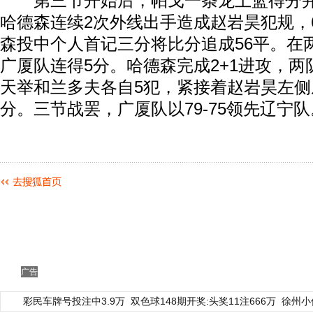
第三节开始后，帕戈一条龙上篮得分并
哈德森连续2次外线出手造成赵岩昊犯规，
森投中个人首记三分将比分追成56平。在
广厦队连得5分。哈德森完成2+1进攻，两
天举和兰多夫各自5犯，紧接着赵岩昊左侧
分。三节战罢，广厦队以79-75领先辽宁队
广告
彩民车牌号投注中3.9万
双色球148期开奖:头奖11注666万
徐州小