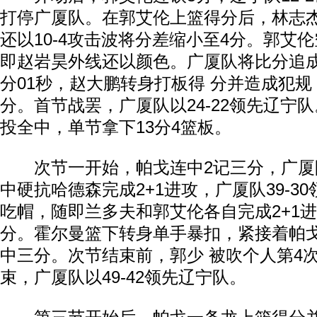
打停广厦队。在郭艾伦上篮得分后，林志
还以10-4攻击波将分差缩小至4分。郭艾
即赵岩昊外线还以颜色。广厦队将比分追成
分01秒，赵大鹏转身打板得 分并造成犯
分。首节战罢，广厦队以24-22领先辽宁
投全中，单节拿下13分4篮板。
次节一开始，帕戈连中2记三分，广厦
中硬抗哈德森完成2+1进攻，广厦队39-3
吃帽，随即兰多夫和郭艾伦各自完成2+1
分。霍尔曼篮下转身单手暴扣，紧接着帕
中三分。次节结束前，郭少 被吹个人第4
束，广厦队以49-42领先辽宁队。