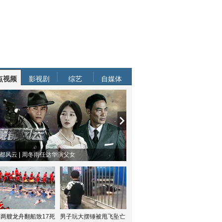
点视频
影视剧
综艺
自媒体
都风云 | 周冬雨任达华演父女
两艘龙舟翻船致17死
男子玩大摆锤被甩飞坠亡