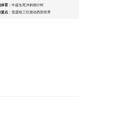
锐体育
：
中超生死冲刺倒计时
最篮点
：
雷霆组三巨搅动西部世界