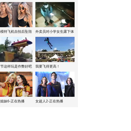
红模特飞机自拍后坠毁
外卖员对小学女生露下体
水节这样玩是作弊好吧
我要飞得更高！
姐妹6-正在热播
女超人2-正在热播