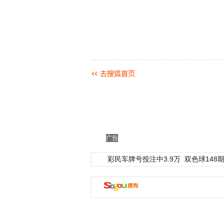
广告
彩民车牌号投注中3.9万
双色球148期