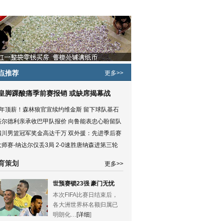
点推荐
更多>>
皇脚踝酸痛季前赛报销 或缺席揭幕战
5年顶薪！森林狼官宣续约维金斯 留下球队基石
塔尔德利亲承收巴甲队报价 向鲁能表忠心盼留队
四川男篮冠军奖金高达千万 双外援：先进季后赛
大师赛-纳达尔仅丢3局 2-0速胜唐纳森进第三轮
育策划
更多>>
世预赛锁23强 豪门无忧
本次FIFA比赛日结束后，
各大洲世界杯名额归属已
明朗化…
[详细
]