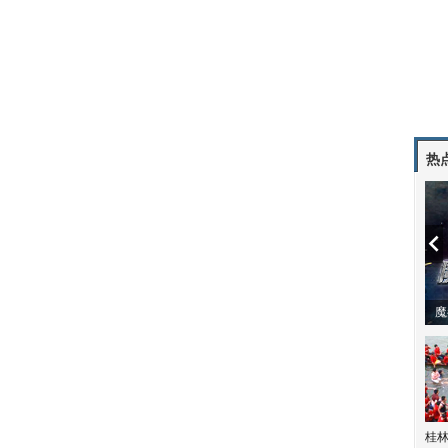
热
潼体验爱情哲学
南方有乔木 | “科创CP”渐入佳境
魔
桂林