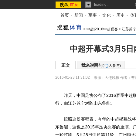
loading...
首页
-
新闻
-
军事
-
文化
-
历史
-
体
>
中超|2016中超联赛
>
江苏苏
中超开幕式3月5日
正文
我来说两句
(
人参与)
2016-01-23 11:31:02
来源：
大连晚报
作者：曹
昨天，中国足协公布了2016赛季中超联
行，由江苏苏宁对阵山东鲁能。
按照这份赛程表，今年的中超揭幕战将在3
东鲁能，这也是2015年足协决赛的重演
一轮打响。5月28日中超第11轮，广州恒