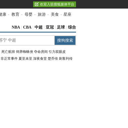
欢迎入驻搜狐媒体平台
健康
-
教育
-
母婴
-
旅游
-
美食
-
星座
NBA
|
CBA
|
中超
|
亚冠
|
足球
|
综合
：
死亡航班
饲养蜘蛛侠
夺命房间
引力双眼皮
：
非正常事件
夏至未至
深夜食堂
楚乔传
刺客列传