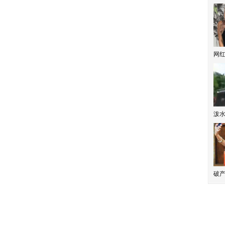
网
泼
破产