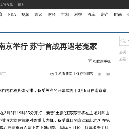
我的搜狐
邮件
育
-
NBA
-
视频
-
娱谈
-
财经
-
世相
-
科技
-
汽车
-
房产
-
时尚
-
宁
南京举行 苏宁首战再遇老冤家
热词
热剧
扫描到手机
鑫宇
手机看新闻
保存到博客
赛的赛程具体安排，备受关注的开幕式将于3月5日在南京举
月5日19时35分开打，新晋“土豪”江苏苏宁将在主场对阵山
。广州恒大将在首轮对阵重庆力帆，备受瞩目的京津德比也将在第
大将在新赛季首次与上海上港相遇，同样是11轮，往年备受关注