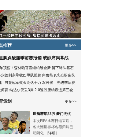
点推荐
更多>>
皇脚踝酸痛季前赛报销 或缺席揭幕战
5年顶薪！森林狼官宣续约维金斯 留下球队基石
塔尔德利亲承收巴甲队报价 向鲁能表忠心盼留队
四川男篮冠军奖金高达千万 双外援：先进季后赛
大师赛-纳达尔仅丢3局 2-0速胜唐纳森进第三轮
育策划
更多>>
世预赛锁23强 豪门无忧
本次FIFA比赛日结束后，
各大洲世界杯名额归属已
明朗化…
[详细
]