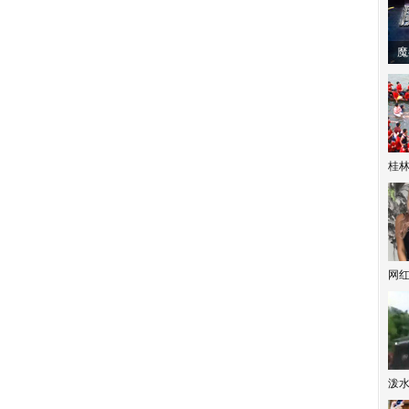
潼体验爱情哲学
南方有乔木 | “科创CP”渐入佳境
魔
桂林
网
泼