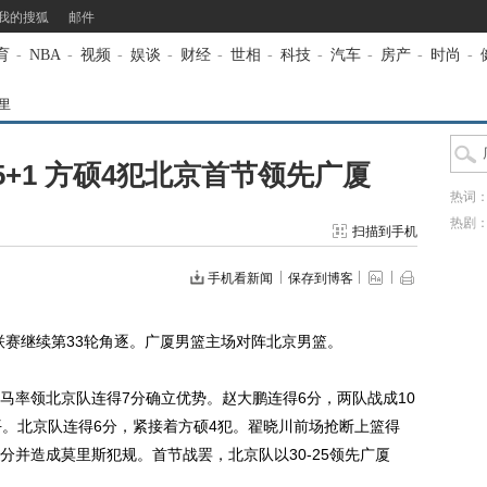
我的搜狐
邮件
育
-
NBA
-
视频
-
娱谈
-
财经
-
世相
-
科技
-
汽车
-
房产
-
时尚
-
里
5+1 方硕4犯北京首节领先广厦
热词
热剧
扫描到手机
手机看新闻
保存到博客
A联赛继续第33轮角逐。广厦男篮主场对阵北京男篮。
率领北京队连得7分确立优势。赵大鹏连得6分，两队战成10
平。北京队连得6分，紧接着方硕4犯。翟晓川前场抢断上篮得
得分并造成莫里斯犯规。首节战罢，北京队以30-25领先广厦