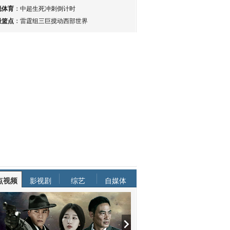
锐体育
：
中超生死冲刺倒计时
最篮点
：
雷霆组三巨搅动西部世界
点视频
影视剧
综艺
自媒体