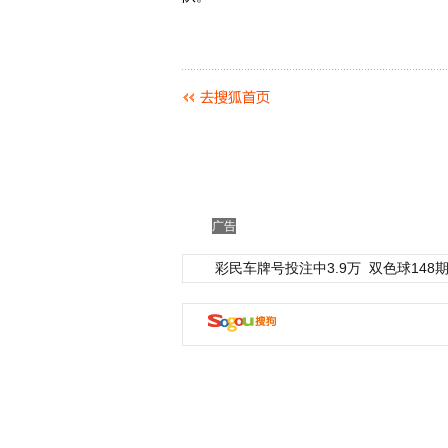
广告
彩民车牌号投注中3.9万
双色球148期