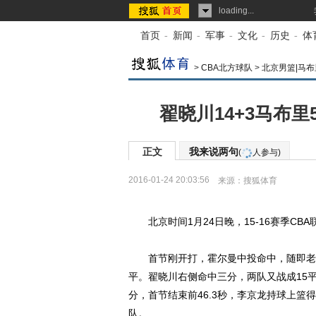
loading...
首页
-
新闻
-
军事
-
文化
-
历史
-
体
>
CBA北方球队
>
北京男篮|马布
翟晓川14+3马布里
正文
我来说两句
(
人参与)
2016-01-24 20:03:56
来源：
搜狐体育
北京时间1月24日晚，15-16赛季CB
首节刚开打，霍尔曼中投命中，随即老马
平。翟晓川右侧命中三分，两队又战成15
分，首节结束前46.3秒，李京龙持球上篮
队。