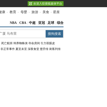
欢迎入驻搜狐媒体平台
健康
-
教育
-
母婴
-
旅游
-
美食
-
星座
NBA
|
CBA
|
中超
|
亚冠
|
足球
|
综合
：
死亡航班
饲养蜘蛛侠
夺命房间
引力双眼皮
：
非正常事件
夏至未至
深夜食堂
楚乔传
刺客列传