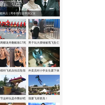
都风云 | 周冬雨任达华演父女
两艘龙舟翻船致17死
男子玩大摆锤被甩飞坠亡
红模特飞机自拍后坠毁
外卖员对小学女生露下体
水节这样玩是作弊好吧
我要飞得更高！