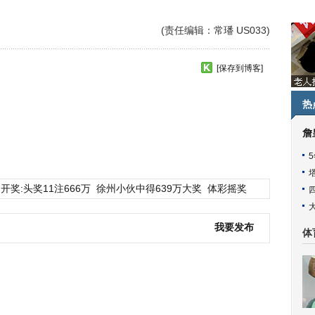
(责任编辑：常璠 US033)
[保存到博客]
热
詹
开奖:头奖11注666万
徐州小伙中得639万大奖
体彩摇奖
我要发布
体