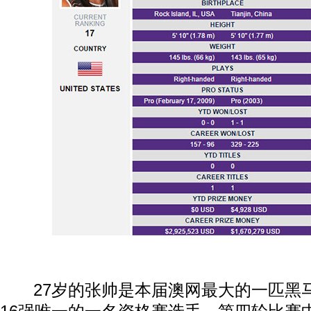
27岁的张帅是本届澳网最大的一匹黑