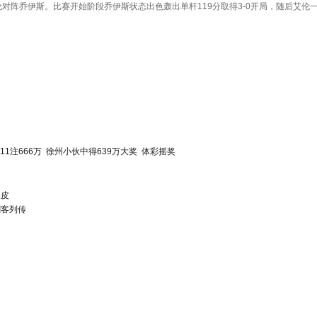
阵乔伊斯。比赛开始阶段乔伊斯状态出色轰出单杆119分取得3-0开局，随后艾伦一
11注666万
徐州小伙中得639万大奖
体彩摇奖
眼皮
刺客列传