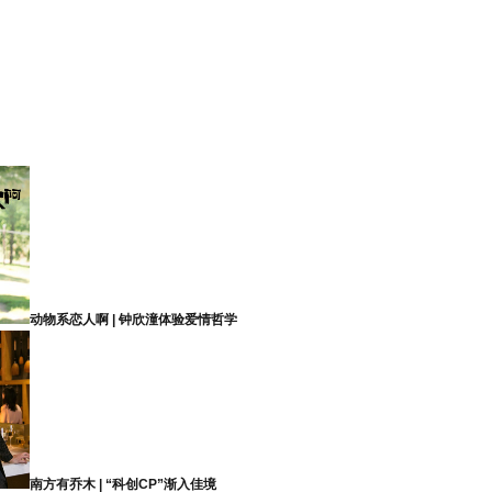
动物系恋人啊 | 钟欣潼体验爱情哲学
南方有乔木 | “科创CP”渐入佳境