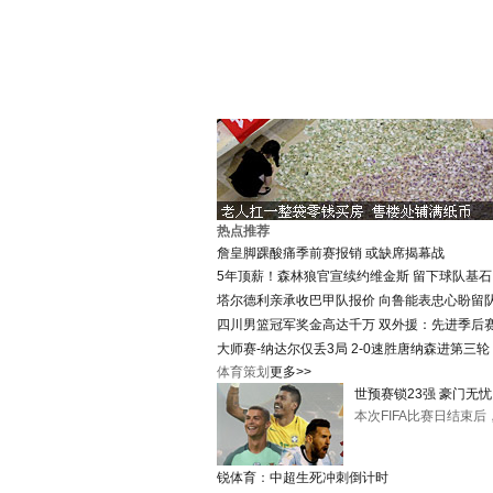
热点推荐
詹皇脚踝酸痛季前赛报销 或缺席揭幕战
5年顶薪！森林狼官宣续约维金斯 留下球队基石
塔尔德利亲承收巴甲队报价 向鲁能表忠心盼留
四川男篮冠军奖金高达千万 双外援：先进季后
大师赛-纳达尔仅丢3局 2-0速胜唐纳森进第三轮
体育策划
更多>>
世预赛锁23强 豪门无忧
本次FIFA比赛日结束
锐体育
：
中超生死冲刺倒计时