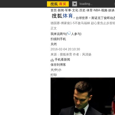
loading...
首页
-
新闻
-
军事
-
文化
-
历史
-
体育
-
NBA
-
视频
-
娱谈
>
台球世界
>
斯诺克丁俊晖动
德国赛-傅家俊1-5不敌马福林 赵心童负止步首
正文
我来说两句
(
人参与)
扫描到手机
关闭
2016-02-04 20:10:30
来源：
搜狐体育
作者：风清扬
手机看新闻
保存到博客
大
|
中
|
小
打印