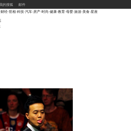
我的搜狐
邮件
-
财经
-
世相
-
科技
-
汽车
-
房产
-
时尚
-
健康
-
教育
-
母婴
-
旅游
-
美食
-
星座
态
轮