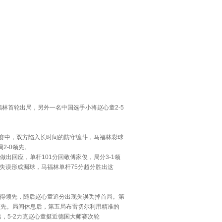
福林首轮出局，另外一名中国选手小将赵心童2-5
赛中，双方陷入长时间的防守缠斗，马福林彩球
2-0领先。
出回应，单杆101分回敬傅家俊，局分3-1领
攻失误形成漏球，马福林单杆75分超分胜出这
得领先，随后赵心童追分出现失误丢掉首局。第
1领先。局间休息后，第五局布雷切尔利用精准的
出，5-2力克赵心童挺近德国大师赛次轮