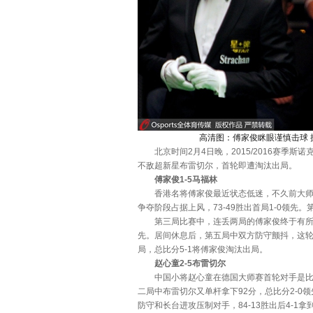
高清图：傅家俊眯眼谨慎击球 
北京时间2月4日晚，2015/2016赛季斯
不敌超新星布雷切尔，首轮即遭淘汰出局。
傅家俊1-5马福林
香港名将傅家俊最近状态低迷，不久前大师赛
争夺阶段占据上风，73-49胜出首局1-0领先
第三局比赛中，连丢两局的傅家俊终于有所起色
先。居间休息后，第五局中双方防守颤抖，这轮关
局，总比分5-1将傅家俊淘汰出局。
赵心童2-5布雷切尔
中国小将赵心童在德国大师赛首轮对手是比利
二局中布雷切尔又单杆拿下92分，总比分2-0
防守和长台进攻压制对手，84-13胜出后4-