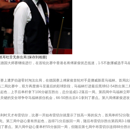
抓耳吐舌无奈出局
[保存到相册]
诺克德国大师赛继续进行，在首轮比赛中香港名将傅家俊状态低迷，1-5不敌挪威选手马
上遭罗伯逊零封淘汰出局，在德国赛上傅家俊首轮对手是挪威新星马福林。首局比
。第二局比赛中，双方再度缠斗至最后的彩球阶段，马福林打进最后黑球62-54胜出第二局
，上手后单杆拿下106分破百胜出，总分追成1-2落后一局。第四局中马福林立即做
键的安全球争夺马福林抓住机会，66-50胜出后4-1拿到了赛点。第六局傅家俊进
时天才布雷切尔，比赛一开始布雷切尔就显示了技高一筹的实力，首局单杆52分取
领先。第三局中赵心童有所起色，连得71分后扳回一局，随后布雷切尔胜出第四局3-
1拿到了赛点。第六局中赵心童单杆55分扳回一局，但随后第七局中布雷切尔连得88分胜