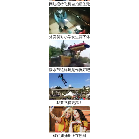
网红模特飞机自拍后坠毁
外卖员对小学女生露下体
泼水节这样玩是作弊好吧
我要飞得更高！
破产姐妹6-正在热播