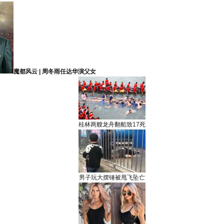
魔都风云 | 周冬雨任达华演父女
桂林两艘龙舟翻船致17死
男子玩大摆锤被甩飞坠亡