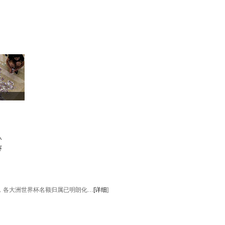
队
赛
后，各大洲世界杯名额归属已明朗化…
[详细
]