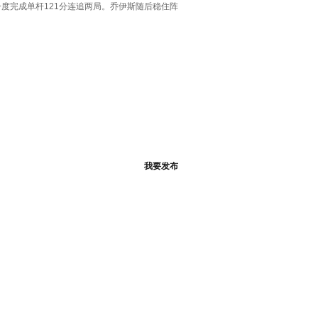
度完成单杆121分连追两局。乔伊斯随后稳住阵
我要发布