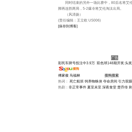
同时结束的另外一场比赛中，80后名将艾伦对
脚再连胜两局，5-2爆冷将艾伦淘汰出局。
（风清扬）
(责任编辑：王立欧 US006)
[保存到博客]
广告
彩民车牌号投注中3.9万
双色球148期开奖:头奖
热词：
死亡航班
饲养蜘蛛侠
夺命房间
引力双
热剧：
非正常事件
夏至未至
深夜食堂
楚乔传