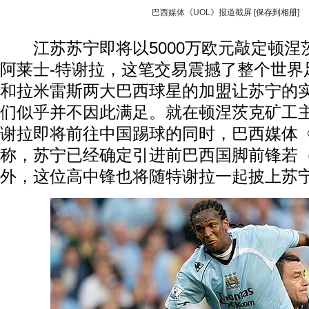
巴西媒体《UOL》报道截屏
[保存到相册]
江苏苏宁即将以5000万欧元敲定顿涅
阿莱士-特谢拉，这笔交易震撼了整个世界
和拉米雷斯两大巴西球星的加盟让苏宁的
们似乎并不因此满足。就在顿涅茨克矿工
谢拉即将前往中国踢球的同时，巴西媒体《
称，苏宁已经确定引进前巴西国脚前锋若（
外，这位高中锋也将随特谢拉一起披上苏