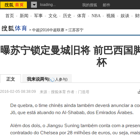
loading...
我的搜狐
邮件
首页
-
新闻
-
军事
-
文化
-
历史
-
体育
-
NBA
-
视频
-
娱谈
-
财
>
中超|2016中超联赛
>
江苏苏宁
曝苏宁锁定曼城旧将 前巴西国
杯
正文
我来说两句
(
人参与)
2016-02-05 08:38:09
来源：
搜狐体育
作者：门迭塔