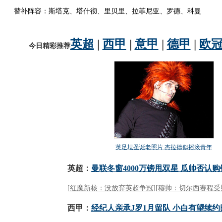
替补阵容：斯塔克、塔什彻、里贝里、拉菲尼亚、罗德、科曼