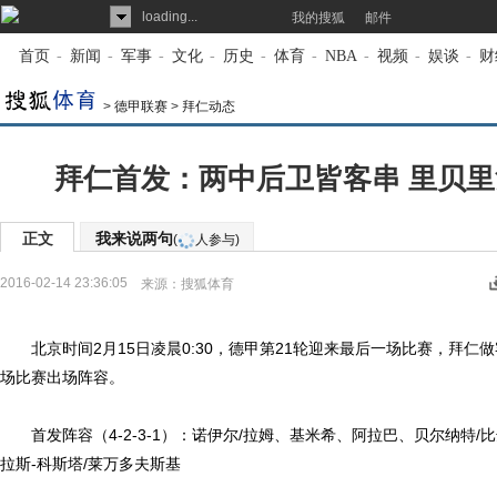
loading...
我的搜狐
邮件
首页
-
新闻
-
军事
-
文化
-
历史
-
体育
-
NBA
-
视频
-
娱谈
-
财
>
德甲联赛
>
拜仁动态
拜仁首发：两中后卫皆客串 里贝
正文
我来说两句
(
人参与)
2016-02-14 23:36:05
来源：
搜狐体育
北京时间2月15日凌晨0:30，德甲第21轮迎来最后一场比赛，拜仁
场比赛出场阵容。
首发阵容（4-2-3-1）：诺伊尔/拉姆、基米希、阿拉巴、贝尔纳特/
拉斯-科斯塔/莱万多夫斯基