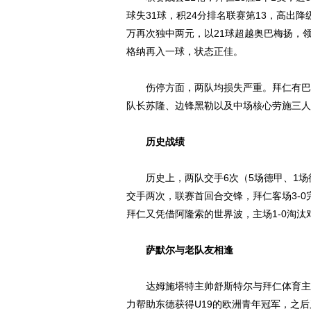
球失31球，积24分排名联赛第13，高出
万再次独中两元，以21球超越奥巴梅扬，
格纳再入一球，状态正佳。
伤停方面，两队均损失严重。拜仁有巴德
队长苏隆、边锋黑勒以及中场核心劳施三人
历史战绩
历史上，两队交手6次（5场德甲、1场德
交手两次，联赛首回合交锋，拜仁客场3-
拜仁又凭借阿隆索的世界波，主场1-0淘汰
萨默尔与老队友相逢
达姆施塔特主帅舒斯特尔与拜仁体育主管
力帮助东德获得U19的欧洲青年冠军，之