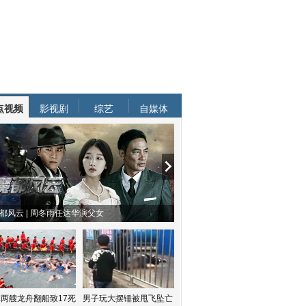
点视频
影视剧
综艺
自媒体
物系恋人啊 | 钟欣潼体验爱情哲学
南方有乔木 | “科创CP”渐入佳境
两艘龙舟翻船致17死
男子玩大摆锤被甩飞坠亡