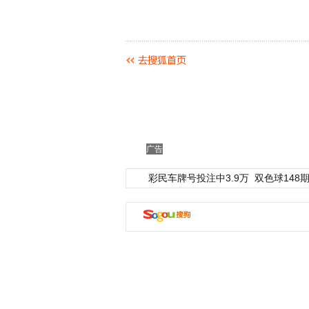
广告
彩民车牌号投注中3.9万
双色球148期