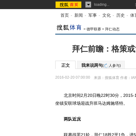
loading...
首页
-
新闻
-
军事
-
文化
-
历史
-
体
>
德甲联赛
>
拜仁动态
拜仁前瞻：格策或
正文
我来说两句
(
人参与)
2016-02-20 07:00:00
来源：
搜狐体育
作者：IA
北京时间2月20日晚22时30分，2015
坐镇安联球场迎战升班马达姆施塔特。
两队近况
联赛战罢21轮，拜仁18胜2平1负，进53