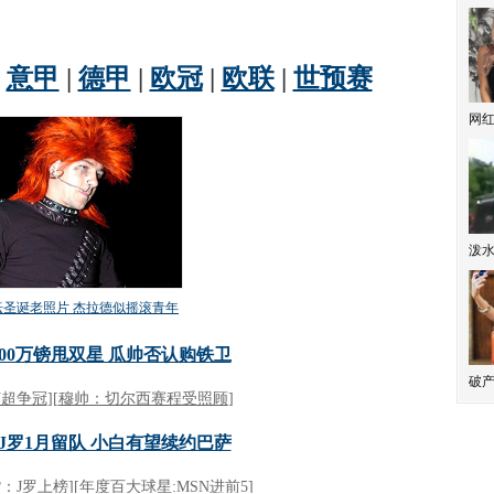
网
泼
破产