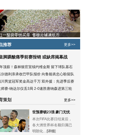
点推荐
更多>>
皇脚踝酸痛季前赛报销 或缺席揭幕战
5年顶薪！森林狼官宣续约维金斯 留下球队基石
塔尔德利亲承收巴甲队报价 向鲁能表忠心盼留队
四川男篮冠军奖金高达千万 双外援：先进季后赛
大师赛-纳达尔仅丢3局 2-0速胜唐纳森进第三轮
育策划
更多>>
世预赛锁23强 豪门无忧
本次FIFA比赛日结束后，
各大洲世界杯名额归属已
明朗化…
[详细
]