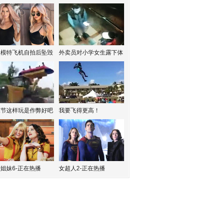
红模特飞机自拍后坠毁
外卖员对小学女生露下体
水节这样玩是作弊好吧
我要飞得更高！
姐妹6-正在热播
女超人2-正在热播