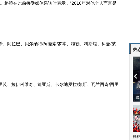
。格策在此前接受媒体采访时表示，“2016年对他个人而言是
米希、阿拉巴、贝尔纳特/阿隆索/罗本、穆勒、科斯塔、科曼/莱
热
加里茨、拉伊科维奇、迪亚斯、卡尔迪罗拉/荣斯、瓦兰西奇/西里
动
桂林