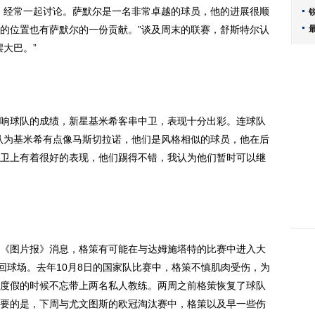
，经常一起讨论。萨默尔是一名非常卓越的球员，他的进展很顺
的位置也有萨默尔的一份贡献。”谈及周末的联赛，舒斯特尔认
大巴。”
球队的成绩，新星基米希客串中卫，表现十分出彩。连球队
认为基米希有点像马斯切拉诺，他们是风格相似的球员，他在后
卫上有着很好的表现，他们踢得不错，我认为他们暂时可以继
图片报》消息，格策有可能在与达姆施塔特的比赛中进入大
回球场。去年10月8日的国家队比赛中，格策不慎肌肉受伤，为
度假的时候不忘带上两名私人教练。两周之前格策恢复了球队
要的是，下周与尤文图斯的欧冠淘汰赛中，格策以及早一些伤