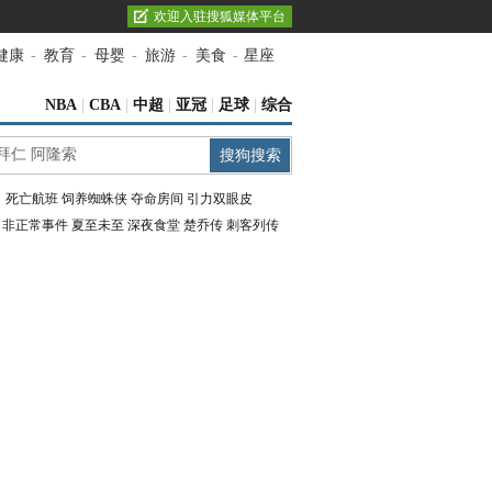
欢迎入驻搜狐媒体平台
健康
-
教育
-
母婴
-
旅游
-
美食
-
星座
NBA
|
CBA
|
中超
|
亚冠
|
足球
|
综合
：
死亡航班
饲养蜘蛛侠
夺命房间
引力双眼皮
：
非正常事件
夏至未至
深夜食堂
楚乔传
刺客列传