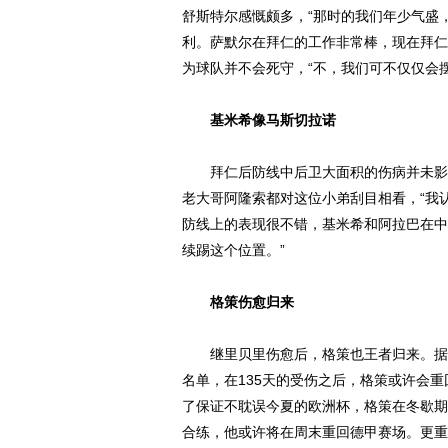
舒斯特尔感慨颇多，“那时的我们年少气盛
利。萨默尔在拜仁的工作非常棒，现在拜仁
为球队并不会死守，“不，我们可不仅仅会摆
基米希像马斯切拉诺
拜仁后防线中后卫大面积的伤病并未影响
老大哥阿隆索都对这位小弟刮目相看，“我
防线上的表现很不错，基米希和阿拉巴在中
续踢这个位置。”
格策伤愈归来
继里贝里伤愈后，格策也王者归来。据《
名单，在135天的受伤之后，格策或许会重
了保证不耽误今夏的欧洲杯，格策在冬歇期
合练，他或许将在周末重回德甲赛场。更重