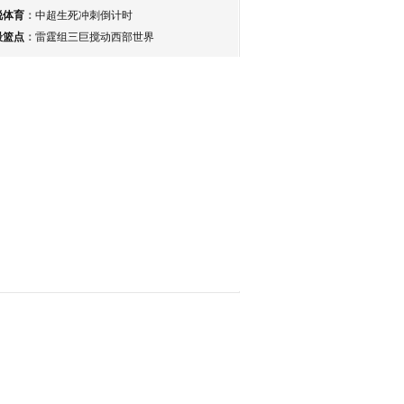
锐体育
：
中超生死冲刺倒计时
最篮点
：
雷霆组三巨搅动西部世界