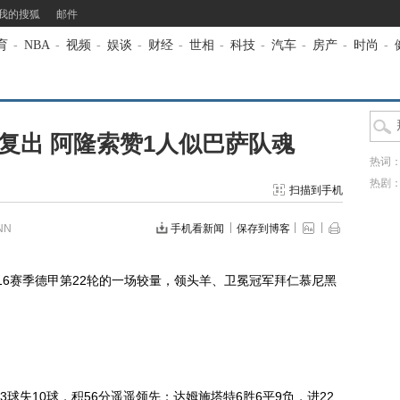
我的搜狐
邮件
育
-
NBA
-
视频
-
娱谈
-
财经
-
世相
-
科技
-
汽车
-
房产
-
时尚
-
复出 阿隆索赞1人似巴萨队魂
热词
热剧
扫描到手机
NN
手机看新闻
保存到博客
-16赛季德甲第22轮的一场较量，领头羊、卫冕冠军拜仁慕尼黑
球失10球，积56分遥遥领先；达姆施塔特6胜6平9负，进22