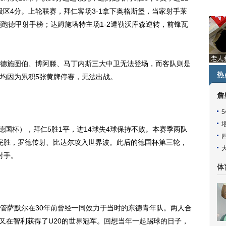
降级区4分。上轮联赛，拜仁客场3-1拿下奥格斯堡，当家射手莱
领跑德甲射手榜；达姆施塔特主场1-2遭勒沃库森逆转，前锋瓦
施图伯、博阿滕、马丁内斯三大中卫无法登场，而客队则是
热
均因为累积5张黄牌停赛，无法出战。
詹
国杯），拜仁5胜1平，进14球失4球保持不败。本赛季两队
0完胜，罗德传射、比达尔攻入世界波。此后的德国杯第三轮，
对手。
体
萨默尔在30年前曾经一同效力于当时的东德青年队。两人合
后又在智利获得了U20的世界冠军。回想当年一起踢球的日子，