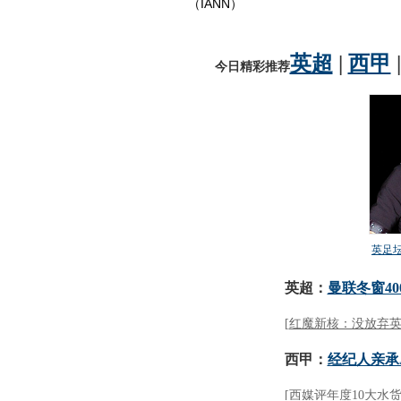
（IANN）