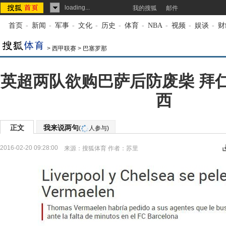
loading...
我的搜狐
邮件
首页
-
新闻
-
军事
-
文化
-
历史
-
体育
-
NBA
-
视频
-
娱谈
-
财
>
西甲联赛
>
巴塞罗那
英超两队欲购巴萨后防废柴 拜
西
正文
我来说两句
(
人参与)
2016-02-20 09:28:00
来源：
搜狐体育
作者：苏里