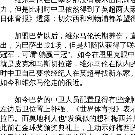
维尔马伦在巴塞罗那没有展示出此前在
力，但是比利时中卫依然得到了英超两大
日体育报》透露：切尔西和利物浦都希望
加盟巴萨以后，维尔马伦长期养伤，直
出，为巴萨出战1场，但是却随队获得了
冠军，可谓“躺赢三冠”。如今在恩里克眼
就是皮克和马斯切拉诺，维尔马伦在队内
时中卫自己要求经纪人在英超寻找新东家
如今和维尔马伦走的很近。
如今巴萨的中卫人员配置显得有些臃肿
左边后卫位置上补强。《世界体育报》表
拉巴。而奥地利人也“发疯似的想和梅西并
此前在金球奖颁奖典礼上，主动示好梅西