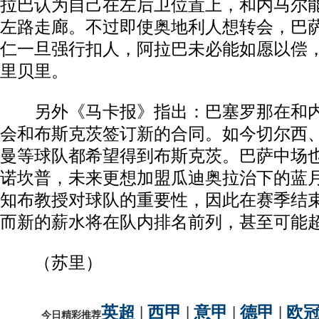
拉巴认为自己在左后卫位置上，和内马尔
左路走廊。不过即使奥地利人想转会，巴
仁一旦强行扣人，阿拉巴未必能如愿以偿
里贝里。
另外《马卡报》指出：巴塞罗那在和内
会和布斯克茨签订新的合同。如今切尔西
曼等球队都希望得到布斯克茨。巴萨中场
诺坎普，未来更想加盟瓜迪奥拉治下的蓝
知布教授对球队的重要性，因此在赛季结
而新的薪水将在队内排名前列，甚至可能超
动物系恋人啊 | 钟欣潼体验爱情哲学
南方
（苏里）