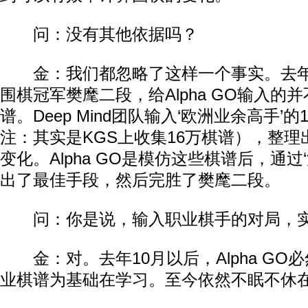
问：没有其他依据吗？
金：我们都忽略了这样一个事实。去年
围棋冠军樊麾二段，给Alpha GO输入的
谱。Deep Mind团队输入‘欧洲业余高手’
注：其实是KGS上收集16万棋谱），整理出
变化。Alpha GO是模仿这些棋谱后，通过
出了最佳手段，然后完胜了樊麾二段。
动物系恋人啊 | 钟欣潼体验爱情哲学
南方
问：你是说，输入职业棋手的对局，实
金：对。去年10月以后，Alpha GO
业棋谱为基础在学习。至今依然不眠不休