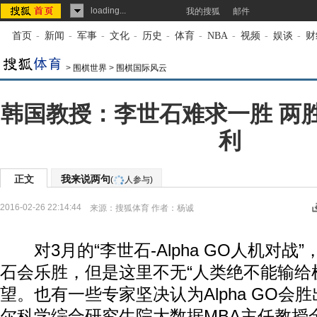
loading...
我的搜狐
邮件
首页
-
新闻
-
军事
-
文化
-
历史
-
体育
-
NBA
-
视频
-
娱谈
-
财
>
围棋世界
>
围棋国际风云
韩国教授：李世石难求一胜 两
利
正文
我来说两句
(
人参与)
2016-02-26 22:14:44
来源：
搜狐体育
作者：杨诚
对3月的“李世石-Alpha GO人机对战
石会乐胜，但是这里不无“人类绝不能输给
望。也有一些专家坚决认为Alpha GO会
尔科学综合研究生院大数据MBA主任教授