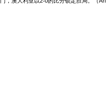
门，澳大利亚以2-0的比分锁定胜局。（Ari
动物系恋人啊 | 钟欣潼体验爱情哲学
南方