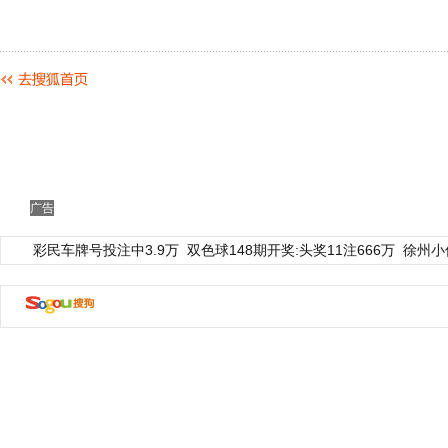
广告
彩民车牌号投注中3.9万
双色球148期开奖:头奖11注666万
徐州小