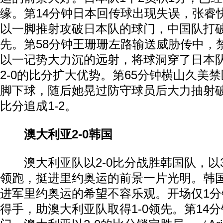
缘。第14分钟日本回传球出现失误，张睿
以一脚推射攻破日本队的球门，中国队打破
先。第58分钟王珊珊左路输送威胁传中，
以一记势大力沉的远射，将球洞穿了日本
2-0的比分扩大优势。第65分钟横山久美
脚下球，随后她晃过防守球员后大力抽射
比分追成1-2。
澳大利亚2-0韩国
澳大利亚队以2-0比分战胜韩国队，以3
领跑，挺进里约奥运的前景一片光明。韩国
进军里约奥运的希望不容乐观。开场仅1
得手，助澳大利亚队取得1-0领先。第14