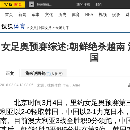
loading...
我的搜狐
邮件
首页
-
新闻
-
军事
-
文化
-
历史
-
体育
-
NBA
-
视频
-
娱谈
-
财
>
女足|中国女足
>
女足对手
女足奥预赛综述:朝鲜绝杀越南 
国
正文
我来说两句
(
人参与)
2016-03-04 18:08:05
来源：
搜狐体育
作者：Ariel
北京时间3月4日，里约女足奥预赛第
利亚以2-0轻取韩国，中国以2-1力克日本，
南。目前澳大利亚3战全胜积9分领跑，中国
其后，朝鲜1胜2平积5分排在第3位，韩国