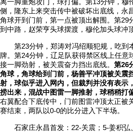
离一脚重炮攻门，球打偏。第13分钟，穆
侧，隆东上来突击传中被破坏出底线，永
角球开到门前，第一点被顶出解围。第29
到中路，赵荣亨头球摆渡，穆伦加头球冲
第23分钟，郑涛对冯绍顺犯规，吃到
牌。第24分钟，辽足队获得禁区线上任意
接一脚劲射，被关震奋力挡出底线。
第2
角球，角球给到门前，杨善平冲顶被关震
射，球似乎进入网内，但裁判并没有表示
捞出来，混战中图雷一脚推射，球稍稍打
右翼配合下底传中，门前图雷冲顶太正被
赛结束，两队以0-0的比分进入下半场。
石家庄永昌首发：22-关震；5-姜积弘、4