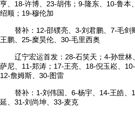
亨、18-许博、23-胡伟；9-隆东、10-鲁本
绍顺；19-穆伦加
替补：12-邵镤亮、3-刘君鹏、7-毛剑卿、
王鹏、25-糜昊伦、30-毛里西奥
辽宁宏运首发：28-石笑天；4-孙世林、5
萨尼、11-郑涛；17-王亮、18-倪玉崧、10
12-詹姆斯、30-图雷
替补：1-刘伟国、6-杨宇、14-王皓、15
动物系恋人啊 | 钟欣潼体验爱情哲学
南方
延、31-刘尚坤、33-麦克