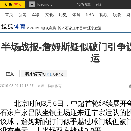
loading...
我的搜狐
邮件
首页
-
新闻
-
军事
-
文化
-
历史
-
体育
-
NBA
-
视频
-
娱谈
-
财
>
2016中超联赛第1轮
>
石家庄永昌VS辽宁宏运
半场战报-詹姆斯疑似破门引争议
运
正文
我来说两句
(
人参与)
2016-03-06 16:18:27
来源：
搜狐体育
北京时间3月6日，中超首轮继续展开争夺
石家庄永昌队坐镇主场迎来辽宁宏运队的
议球，詹姆斯的打门似乎越过球门线但被
没有表示。上半场双方战成0-0平。