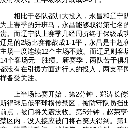
相比于各队都加大投入，永昌和辽宁队
为上赛季的升班马，永昌能够取得第七名
贵。而辽宁队上赛季几经周折终于保级成
辽足的2场比赛都战成1-1平，永昌是中超
主场一度连续12个主场不败。而辽足则客
14个客场无一胜绩。新赛季，两队苦于俱
都没有在引援方面进行大的投入，两支平
样备受关注。
上半场比赛开始，第2分钟，郑涛长传
斯得球后低平球横传禁区，被防守队员挡
前点，被门将关震没收。第5分钟，赵荣
禁区内，没人接应被门将石笑天得到。第1