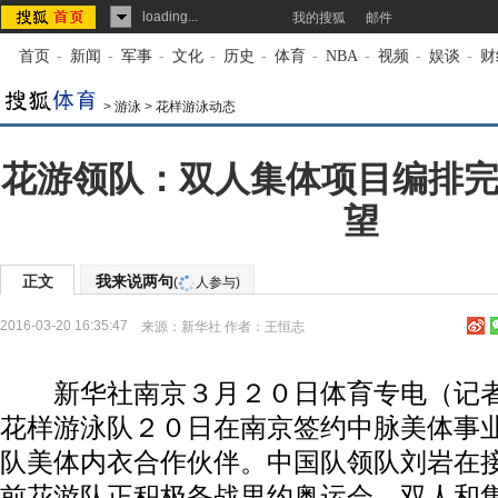
loading...
我的搜狐
邮件
首页
-
新闻
-
军事
-
文化
-
历史
-
体育
-
NBA
-
视频
-
娱谈
-
财
>
游泳
>
花样游泳动态
花游领队：双人集体项目编排完
望
正文
我来说两句
(
人参与)
2016-03-20 16:35:47
来源：
新华社
作者：王恒志
新华社南京３月２０日体育专电（记者
花样游泳队２０日在南京签约中脉美体事
队美体内衣合作伙伴。中国队领队刘岩在
前花游队正积极备战里约奥运会，双人和