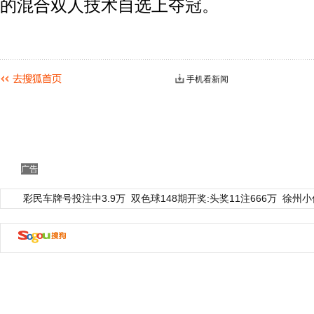
的混合双人技术自选上夺冠。
手机看新闻
广告
彩民车牌号投注中3.9万
双色球148期开奖:头奖11注666万
徐州小
动物系恋人啊 | 钟欣潼体验爱情哲学
南方