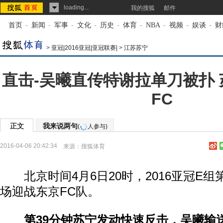
loading...
我的搜狐
邮件
首页
-
新闻
-
军事
-
文化
-
历史
-
体育
-
NBA
-
视频
-
娱谈
-
财
>
亚冠|2016亚冠|亚冠联赛|
>
江苏苏宁
直击-吴曦直传特谢拉单刀被扑 
FC
正文
我来说两句
(
人参与)
2016-04-06 20:42:34
来源：
搜狐体育
北京时间4月6日20时，2016亚冠E组
场迎战东京FC队。
第39分钟苏宁发动快速反击，吴曦输