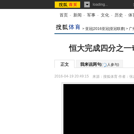
loading...
首页
-
新闻
-
军事
-
文化
-
历史
-
体
>
亚冠|2016亚冠|亚冠联赛|
>
广
恒大完成四分之一
正文
我来说两句
(
人参与)
2016-04-19 20:49:15
来源：
搜狐体育
作者：张