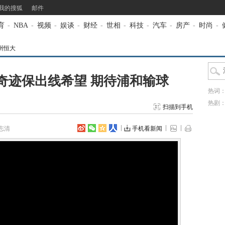
我的搜狐
邮件
育
-
NBA
-
视频
-
娱谈
-
财经
-
世相
-
科技
-
汽车
-
房产
-
时尚
-
州恒大
奇迹保出线希望 期待浦和输球
热词
热剧
扫描到手机
志清
手机看新闻