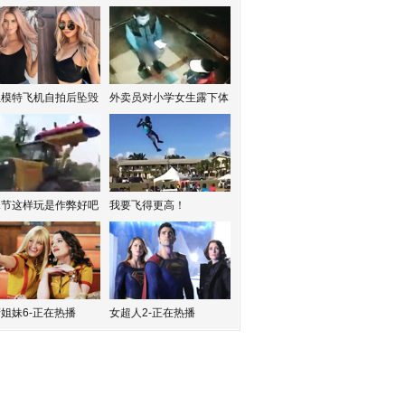
红模特飞机自拍后坠毁
外卖员对小学女生露下体
水节这样玩是作弊好吧
我要飞得更高！
姐妹6-正在热播
女超人2-正在热播