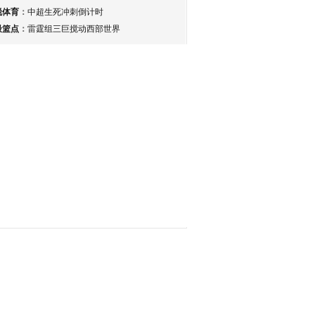
锐体育
：
中超生死冲刺倒计时
最篮点
：
雷霆组三巨搅动西部世界