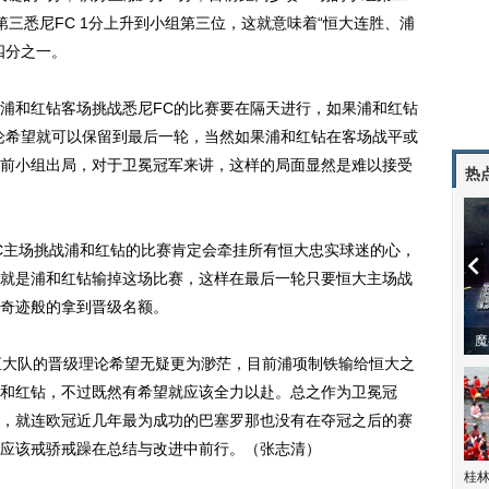
三悉尼FC 1分上升到小组第三位，这就意味着“恒大连胜、浦
四分之一。
和红钻客场挑战悉尼FC的比赛要在隔天进行，如果浦和红钻
论希望就可以保留到最后一轮，当然如果浦和红钻在客场战平或
前小组出局，对于卫冕冠军来讲，这样的局面显然是难以接受
热
C主场挑战浦和红钻的比赛肯定会牵挂所有恒大忠实球迷的心，
就是浦和红钻输掉这场比赛，这样在最后一轮只要恒大主场战
奇迹般的拿到晋级名额。
潼体验爱情哲学
南方有乔木 | “科创CP”渐入佳境
魔
大队的晋级理论希望无疑更为渺茫，目前浦项制铁输给恒大之
和红钻，不过既然有希望就应该全力以赴。总之作为卫冕冠
，就连欧冠近几年最为成功的巴塞罗那也没有在夺冠之后的赛
应该戒骄戒躁在总结与改进中前行。（张志清）
桂林