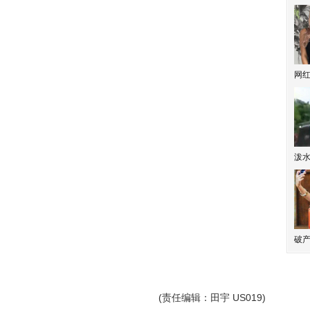
网
泼
破产
(责任编辑：田宇 US019)