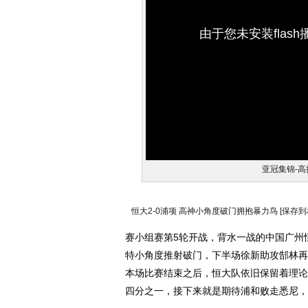
由于您未安装flas
亚冠集锦-高
恒大2-0浦项 高神小角度破门拥抱暴力鸟
[保存到
赛小组赛第5轮开战，背水一战的中国广州
特小角度推射破门，下半场徐新助攻郜林再
本场比赛结束之后，恒大队依旧保留着理论
四分之一，接下来就是期待浦和败走悉尼，