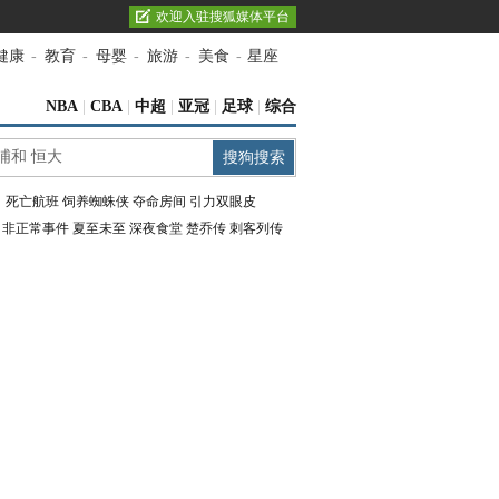
欢迎入驻搜狐媒体平台
健康
-
教育
-
母婴
-
旅游
-
美食
-
星座
NBA
|
CBA
|
中超
|
亚冠
|
足球
|
综合
：
死亡航班
饲养蜘蛛侠
夺命房间
引力双眼皮
：
非正常事件
夏至未至
深夜食堂
楚乔传
刺客列传