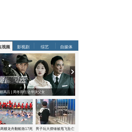
点视频
影视剧
综艺
自媒体
都风云 | 周冬雨任达华演父女
两艘龙舟翻船致17死
男子玩大摆锤被甩飞坠亡