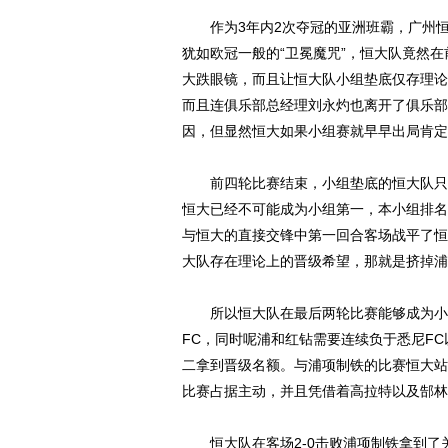
作为3年内2次夺冠的亚洲班霸，广州恒
犹如欧冠一般的“卫冕魔咒”，恒大队竟然
大跌眼镜，而且让恒大队小组垫底仅存理论
而且连俱乐部总经理刘永灼也离开了俱乐部
因，但显然恒大如果小组赛就早早出局肯定
前四轮比赛结束，小组垫底的恒大队只有
恒大已经不可能成为小组第一，本小组排名
与恒大的直接交锋中第一回合客场战平了恒
大队存在理论上的晋级希望，那就是挤掉浦
所以恒大队在最后两轮比赛能够成为小组
FC，同时呢浦和红钻需要连续负于悉尼F
二拿到晋级名额。与浦项制铁的比赛恒大站
比赛占据主动，并且凭借着高拉特以及郜林
恒大队在客场2-0击败浦项制铁拿到了关