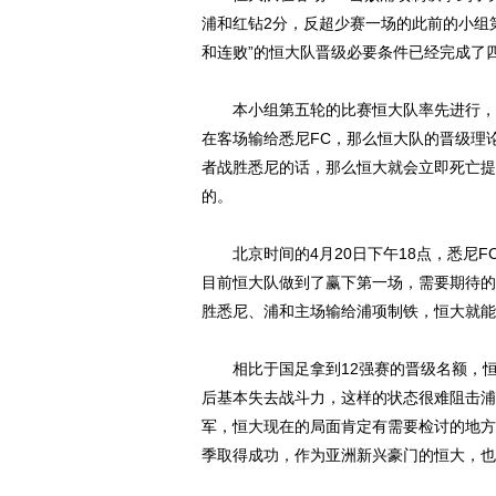
浦和红钻2分，反超少赛一场的此前的小组第
和连败”的恒大队晋级必要条件已经完成了
本小组第五轮的比赛恒大队率先进行，浦
在客场输给悉尼FC，那么恒大队的晋级理
者战胜悉尼的话，那么恒大就会立即死亡提
的。
北京时间的4月20日下午18点，悉尼F
目前恒大队做到了赢下第一场，需要期待的
胜悉尼、浦和主场输给浦项制铁，恒大就能
动物系恋人啊 | 钟欣
相比于国足拿到12强赛的晋级名额，恒
后基本失去战斗力，这样的状态很难阻击浦
军，恒大现在的局面肯定有需要检讨的地方
季取得成功，作为亚洲新兴豪门的恒大，也