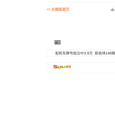
广告
彩民车牌号投注中3.9万
双色球148期