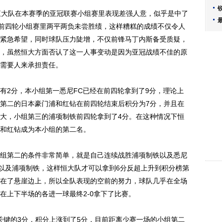
大队在本赛季的亚冠联赛小组赛里表现差强人意，似乎是中了
在前四轮小组赛里两平两负未尝胜绩，这样糟糕的成绩不仅令人
紧急希望，同时球队压力陡增，不仅前锋马丁内斯备受质疑，
，虽然恒大方面否认了这一人事变动是因为亚冠战绩不佳的原
需要人来承担责任。
2分，本小组第一悉尼FC已经在前四轮拿到了9分，理论上
第二的日本豪门浦和红钻在前四轮结束后积分为7分，并且在
大，小组第三的浦项制铁前四轮拿到了4分。在这种情况下恒
和红钻成为本小组的第二名。
第二的条件非常简单，就是自己连续战胜浦项制铁以及悉尼
C以及浦项制铁，这样恒大队才可以拿到6分反超上升到积分榜第
在了悬崖边上，所以全队表现的空前的努力，球队几乎在全场
在上下半场的各进一球最终2-0拿下了比赛。
键的3分，积分上涨到了5分，目前距离少赛一场的小组第二