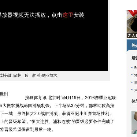
h播放器视频无法播放，点击
这里
安装
热
詹
拉特破门郜林一传一射 浦项0-2恒大
相册]
搜狐体育讯 北京时间4月19日，2016赛季亚冠联
体
恒大做客挑战韩国浦项制铁。上半场第32分钟，郜林助攻高拉
下一城，最终恒大2-0战胜浦项，获得亚冠小组赛首场胜利。
上的晋级希望，“恒大连胜、浦和连败”的晋级必要条件完成了
将晋级希望保留到最后一轮。