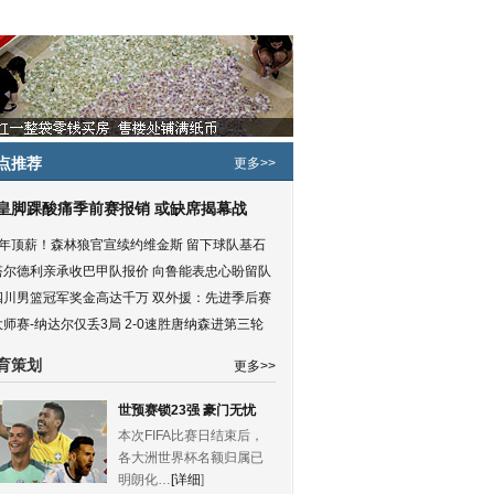
点推荐
更多>>
皇脚踝酸痛季前赛报销 或缺席揭幕战
5年顶薪！森林狼官宣续约维金斯 留下球队基石
塔尔德利亲承收巴甲队报价 向鲁能表忠心盼留队
四川男篮冠军奖金高达千万 双外援：先进季后赛
大师赛-纳达尔仅丢3局 2-0速胜唐纳森进第三轮
育策划
更多>>
世预赛锁23强 豪门无忧
本次FIFA比赛日结束后，
各大洲世界杯名额归属已
明朗化…
[详细
]