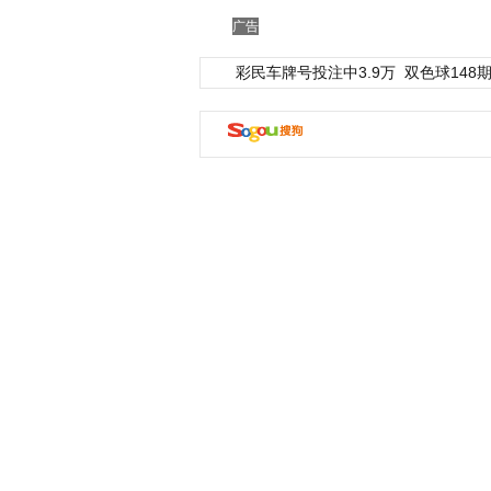
广告
彩民车牌号投注中3.9万
双色球148期