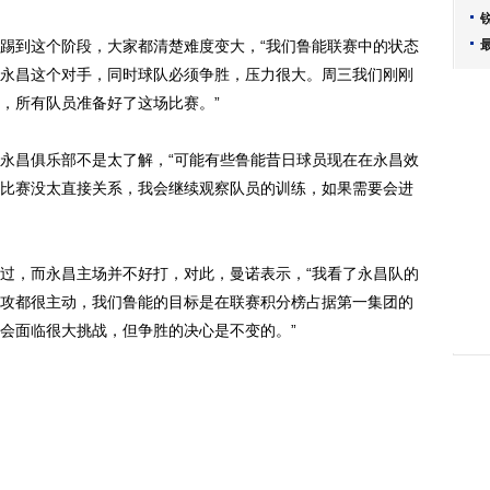
到这个阶段，大家都清楚难度变大，“我们鲁能联赛中的状态
永昌这个对手，同时球队必须争胜，压力很大。周三我们刚刚
，所有队员准备好了这场比赛。”
昌俱乐部不是太了解，“可能有些鲁能昔日球员现在在永昌效
比赛没太直接关系，我会继续观察队员的训练，如果需要会进
，而永昌主场并不好打，对此，曼诺表示，“我看了永昌队的
攻都很主动，我们鲁能的目标是在联赛积分榜占据第一集团的
会面临很大挑战，但争胜的决心是不变的。”