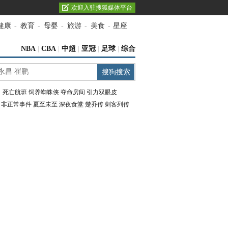
欢迎入驻搜狐媒体平台
健康
-
教育
-
母婴
-
旅游
-
美食
-
星座
NBA
|
CBA
|
中超
|
亚冠
|
足球
|
综合
：
死亡航班
饲养蜘蛛侠
夺命房间
引力双眼皮
：
非正常事件
夏至未至
深夜食堂
楚乔传
刺客列传