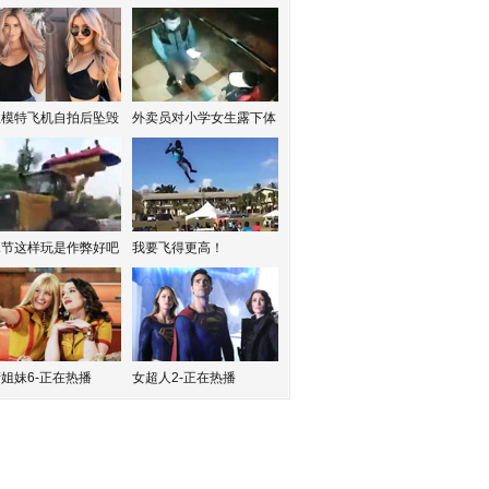
红模特飞机自拍后坠毁
外卖员对小学女生露下体
水节这样玩是作弊好吧
我要飞得更高！
姐妹6-正在热播
女超人2-正在热播