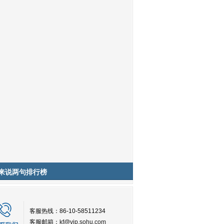
来说两句排行榜
客服热线：86-10-58511234
客服邮箱：
kf@vip.sohu.com