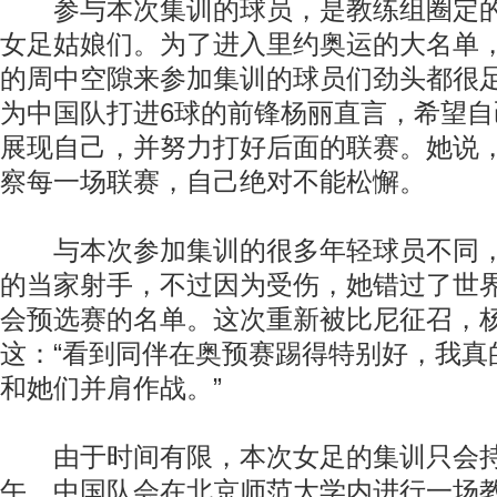
参与本次集训的球员，是教练组圈定的
女足姑娘们。为了进入里约奥运的大名单
的周中空隙来参加集训的球员们劲头都很
为中国队打进6球的前锋杨丽直言，希望
展现自己，并努力打好后面的联赛。她说
察每一场联赛，自己绝对不能松懈。
与本次参加集训的很多年轻球员不同，
的当家射手，不过因为受伤，她错过了世
会预选赛的名单。这次重新被比尼征召，
动物系恋人啊 | 钟欣潼体验爱情哲学
南方
这：“看到同伴在奥预赛踢得特别好，我真
和她们并肩作战。”
由于时间有限，本次女足的集训只会持
午，中国队会在北京师范大学内进行一场