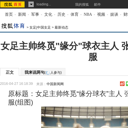
loading...
我的搜狐
邮件
首页
-
新闻
-
军事
-
文化
-
历史
-
体育
-
NBA
-
视频
-
娱谈
-
财
>
女足|中国女足
>
最新动态
女足主帅终觅"缘分"球衣主人 
服
正文
我来说两句
(
人参与)
2016-04-27 16:18:39
来源：
中国新闻网
原标题：女足主帅终觅“缘分球衣”主人
服(组图)