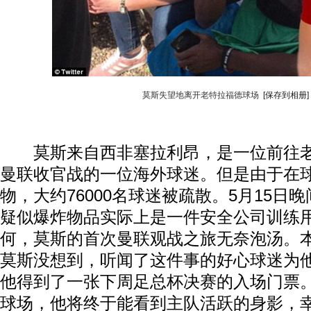
莫斯失望地离开老特拉福德球场
[保存到相册]
莫斯来自西非塞拉利昂，是一位前往老
曼联收官战的一位海外球迷。但是由于在
物，大约76000名球迷被疏散。5月15日
疑似爆炸物品实际上是一件安全公司训练
动物系恋人啊 | 钟欣潼体验爱情哲学
南方
何，莫斯的首次曼联观战之旅无奈泡汤。
莫斯没想到，听闻了这件事的好心球迷为
他得到了一张下周足总杯决赛的入场门票。
球场，他将终于能看到主队活跃的身影，