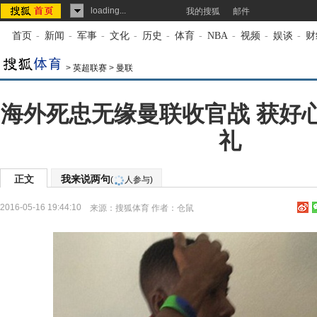
loading...
我的搜狐
邮件
首页
-
新闻
-
军事
-
文化
-
历史
-
体育
-
NBA
-
视频
-
娱谈
-
财
>
英超联赛
>
曼联
海外死忠无缘曼联收官战 获好
礼
正文
我来说两句
(
人参与)
2016-05-16 19:44:10
来源：
搜狐体育
作者：仓鼠