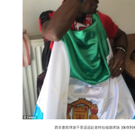
西非曼联球迷千里迢迢赴老特拉福德球场
[保存到