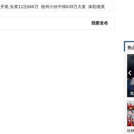
开奖:头奖11注666万
徐州小伙中得639万大奖
体彩摇奖
我要发布
热
潼体验爱情哲学
南方有乔木 | “科创CP”渐入佳境
魔
桂林