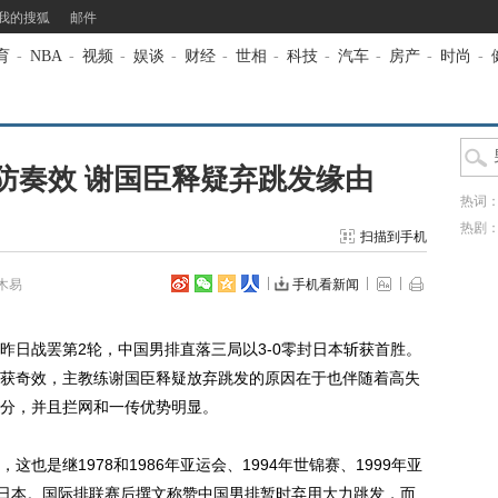
我的搜狐
邮件
育
-
NBA
-
视频
-
娱谈
-
财经
-
世相
-
科技
-
汽车
-
房产
-
时尚
-
防奏效 谢国臣释疑弃跳发缘由
热词
热剧
扫描到手机
木易
手机看新闻
昨日战罢第2轮，中国男排直落三局以3-0零封日本斩获首胜。
获奇效，主教练谢国臣释疑放弃跳发的原因在于也伴随着高失
分，并且拦网和一传优势明显。
继1978和1986年亚运会、1994年世锦赛、1999年亚
胜日本。国际排联赛后撰文称赞中国男排暂时弃用大力跳发，而