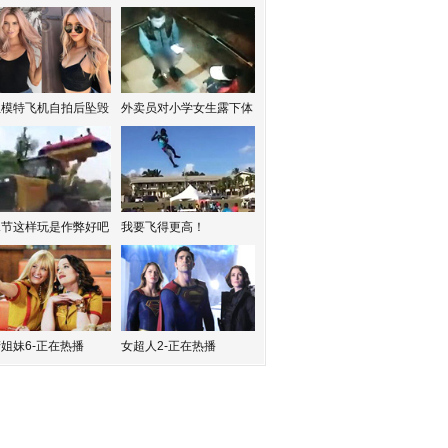
红模特飞机自拍后坠毁
外卖员对小学女生露下体
水节这样玩是作弊好吧
我要飞得更高！
姐妹6-正在热播
女超人2-正在热播