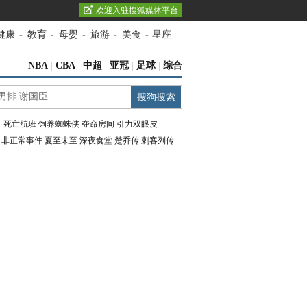
欢迎入驻搜狐媒体平台
健康
-
教育
-
母婴
-
旅游
-
美食
-
星座
NBA
|
CBA
|
中超
|
亚冠
|
足球
|
综合
：
死亡航班
饲养蜘蛛侠
夺命房间
引力双眼皮
：
非正常事件
夏至未至
深夜食堂
楚乔传
刺客列传