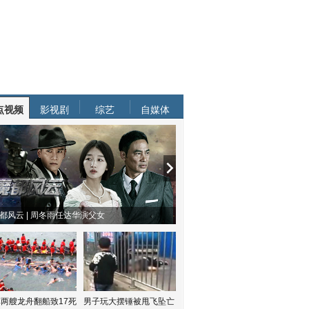
点视频
影视剧
综艺
自媒体
都风云 | 周冬雨任达华演父女
两艘龙舟翻船致17死
男子玩大摆锤被甩飞坠亡