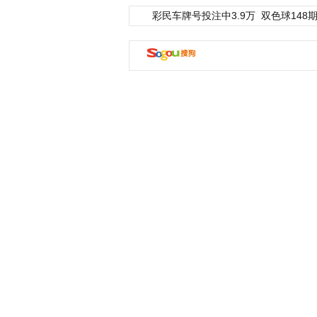
彩民车牌号投注中3.9万
双色球148期
动物系恋人啊 | 钟欣