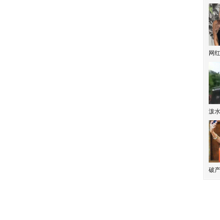
网
泼
破产