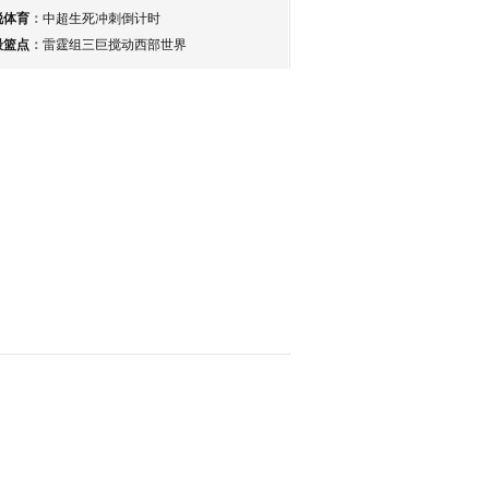
锐体育
：
中超生死冲刺倒计时
最篮点
：
雷霆组三巨搅动西部世界