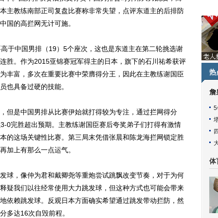
本主教练南部正司复盘比赛称非常失望，点评东道主的后排防
中国的高拦网无计可施。
于中国男排（19）5个座次，这也是东道主在第二轮挑选谢
连胜。作为2015亚锦赛冠军得主的日本，旗下的石川祐希获评
热
为丰富，多次在重要比赛中荣膺得分王，因此在主教练谢国臣
员也具备过硬的技能。
詹
但是中国男排从比赛伊始就打得较为专注，通过拦网得分
以3-0完胜超出预期。主教练谢国臣赛后夸奖弟子们打得有激情
本的这场关键性比赛。第三局末凭借张晨和陈龙海拦网锁定胜
再加上有那么一点运气。
体
球，像仲为君和戴卿尧等重炮尝试跳飘改变节奏，对于为何
释疑我们以往经常使用大力跳发球，但这种方式也可能会带来
地依赖跳发球。反观日本方面确实希望通过跳发带动拦防，然
分多达16次自毁前程。