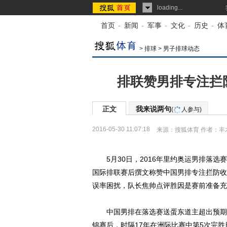
loading...
首页
-
新闻
-
军事
-
文化
-
历史
-
体
>
排球
>
男子排球动态
排联赞男排专注拦
正文
我来说两句
(
人参与)
2016-05-30 11:07:18
来源：
搜狐体育
作者：丰
5月30日，2016年里约奥运男排落选赛
国际排联赛后撰文称赞中国男排专注拦防收
误率困扰，队长焦帅点评胜因是赛前准备充
中国男排在落选赛送蛋东道主超出预期，这也是
锦赛后，时隔17年在洲际比赛中第5次完