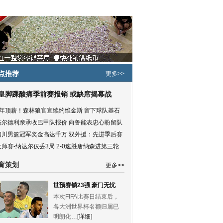
点推荐
更多>>
皇脚踝酸痛季前赛报销 或缺席揭幕战
5年顶薪！森林狼官宣续约维金斯 留下球队基石
塔尔德利亲承收巴甲队报价 向鲁能表忠心盼留队
四川男篮冠军奖金高达千万 双外援：先进季后赛
大师赛-纳达尔仅丢3局 2-0速胜唐纳森进第三轮
育策划
更多>>
世预赛锁23强 豪门无忧
本次FIFA比赛日结束后，
各大洲世界杯名额归属已
明朗化…
[详细
]