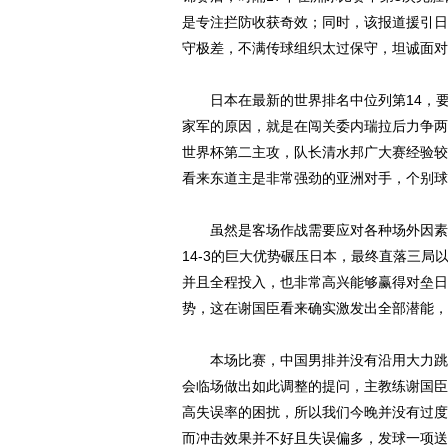
是专注拦防收获奇效；同时，该报道援引日
守极差，不满传球组织太过保守，坦诚面对
日本在最新的世界排名中位列第14，要高
家军的原因，就是在闯关委内瑞拉后力争两
世界杯第二主攻，队长清水邦广大赛经验较
看来东道主是非常强劲的亚洲对手，个别球
虽然是客场作战需要应对各种场外因素，
14-3的巨大优势碾压日本，最终直落三局
并且全程投入，也非常高兴能够赢得对垒日
势，这在谢国臣看来确实激发出全部潜能，
本场比赛，中国男排并没有沿用大力跳发
会临场做出如此调整的提问，主教练谢国臣
高失误率的困扰，所以我们今晚并没有过度
而冲击效果并不好且失误偏多，发球一项送