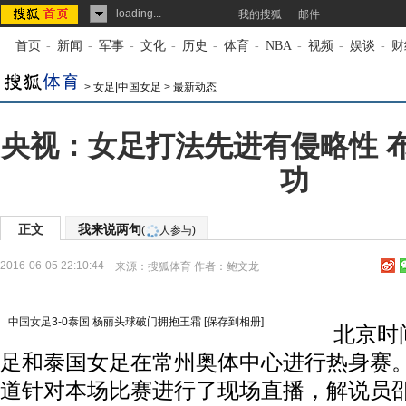
loading...
我的搜狐
邮件
首页
-
新闻
-
军事
-
文化
-
历史
-
体育
-
NBA
-
视频
-
娱谈
-
财
>
女足|中国女足
>
最新动态
央视：女足打法先进有侵略性 
功
正文
我来说两句
(
人参与)
2016-06-05 22:10:44
来源：
搜狐体育
作者：鲍文龙
中国女足3-0泰国 杨丽头球破门拥抱王霜
[保存到相册]
北京时间
足和泰国女足在常州奥体中心进行热身赛
道针对本场比赛进行了现场直播，解说员