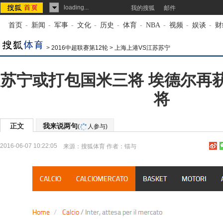
loading...
我的搜狐
邮件
首页
-
新闻
-
军事
-
文化
-
历史
-
体育
-
NBA
-
视频
-
娱谈
-
财
>
2016中超联赛第12轮
>
上海上港VS江苏苏宁
苏宁或打包国米三将 埃德尔再
将
正文
我来说两句
(
人参与)
2016-06-07 10:22:05
来源：
搜狐体育
作者：镭与