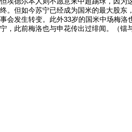
但埃德尔本人则不愿意来中超踢球，因为
终。但如今苏宁已经成为国米的最大股东
事会发生转变。此外33岁的国米中场梅洛
宁，此前梅洛也与申花传出过绯闻。（镭
动物系恋人啊 | 钟欣潼体验爱情哲学
南方