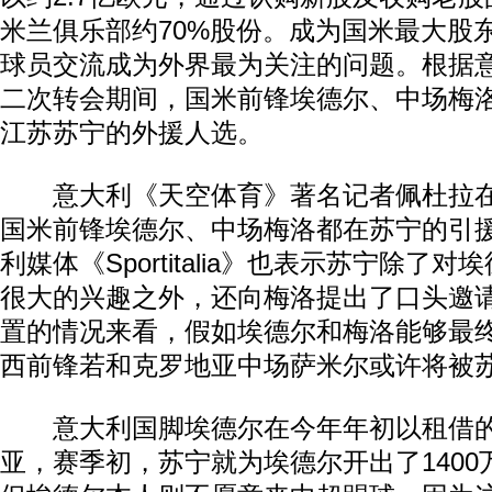
米兰俱乐部约70%股份。成为国米最大股
球员交流成为外界最为关注的问题。根据
二次转会期间，国米前锋埃德尔、中场梅
江苏苏宁的外援人选。
意大利《天空体育》著名记者佩杜拉在
国米前锋埃德尔、中场梅洛都在苏宁的引
利媒体《Sportitalia》也表示苏宁除了
很大的兴趣之外，还向梅洛提出了口头邀
置的情况来看，假如埃德尔和梅洛能够最
西前锋若和克罗地亚中场萨米尔或许将被
意大利国脚埃德尔在今年年初以租借的
亚，赛季初，苏宁就为埃德尔开出了140