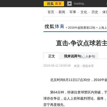
loading...
首页
-
新闻
-
军事
-
文化
-
历史
-
体
>
2016中超联赛第12轮
>
上海上
直击-争议点球若主
正文
我来说两句
(
人参与)
2016-06-11 19:00:48
来源：
搜狐体育
北京时间6月11日17点30分，2016
第64分钟，特谢拉拿球禁区内突破，于
球存在争议，众人上前和裁判理论。最终，
苏宁再度领先。