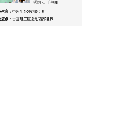
明朗化…
[详细
]
锐体育
：
中超生死冲刺倒计时
最篮点
：
雷霆组三巨搅动西部世界