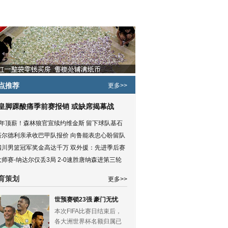
点推荐
更多>>
皇脚踝酸痛季前赛报销 或缺席揭幕战
5年顶薪！森林狼官宣续约维金斯 留下球队基石
塔尔德利亲承收巴甲队报价 向鲁能表忠心盼留队
四川男篮冠军奖金高达千万 双外援：先进季后赛
大师赛-纳达尔仅丢3局 2-0速胜唐纳森进第三轮
育策划
更多>>
世预赛锁23强 豪门无忧
本次FIFA比赛日结束后，
各大洲世界杯名额归属已