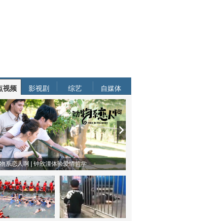
点视频
影视剧
综艺
自媒体
物系恋人啊 | 钟欣潼体验爱情哲学
南方有乔木 | “科创CP”渐入佳境