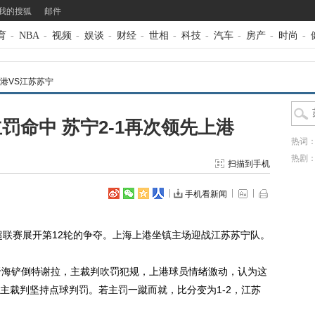
我的搜狐
邮件
育
-
NBA
-
视频
-
娱谈
-
财经
-
世相
-
科技
-
汽车
-
房产
-
时尚
-
港VS江苏苏宁
罚命中 苏宁2-1再次领先上港
热词
热剧
扫描到手机
手机看新闻
中超联赛展开第12轮的争夺。上海上港坐镇主场迎战江苏苏宁队。
海铲倒特谢拉，主裁判吹罚犯规，上港球员情绪激动，认为这
主裁判坚持点球判罚。若主罚一蹴而就，比分变为1-2，江苏