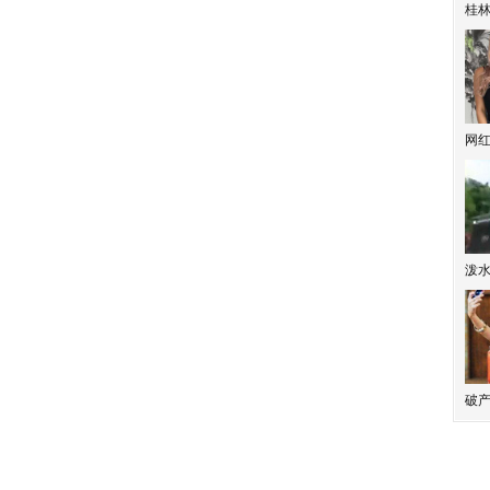
桂林
网
泼
破产