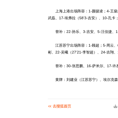
上海上港出场阵容：1-颜骏凌；4-王燊超、2
武磊、17-埃弗拉（58’3-吉安）、10-孔卡
替补：22-孙乐、3-吉安、5-汪佳捷、11
江苏苏宁出场阵容：1-顾超；5-周云、6-
彬、22-吴曦（27’21-李智超）、24-吉翔、
替补：30-张思鹏、16-萨米尔、17-许友
黄牌：刘建业（江苏苏宁）、埃尔克森