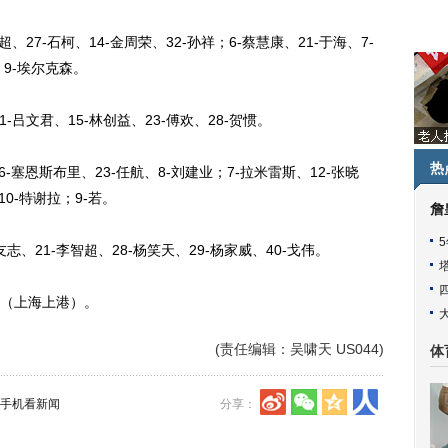
7-石柯、14-金周荣、32-孙祥；6-蔡慧康、21-于海、7-
；9-埃尔克森。
-吕文君、15-林创益、23-傅欢、28-贺惯。
热
塞恩斯布里、23-任航、8-刘建业；7-拉米雷斯、12-张晓
10-特谢拉；9-若。
詹
志、21-李智超、28-杨笑天、29-杨家威、40-戈伟。
（上海上港）。
(责任编辑：吴啸天 US044)
体
手机看新闻
分享：