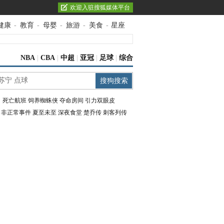
欢迎入驻搜狐媒体平台
健康
-
教育
-
母婴
-
旅游
-
美食
-
星座
NBA
|
CBA
|
中超
|
亚冠
|
足球
|
综合
：
死亡航班
饲养蜘蛛侠
夺命房间
引力双眼皮
：
非正常事件
夏至未至
深夜食堂
楚乔传
刺客列传