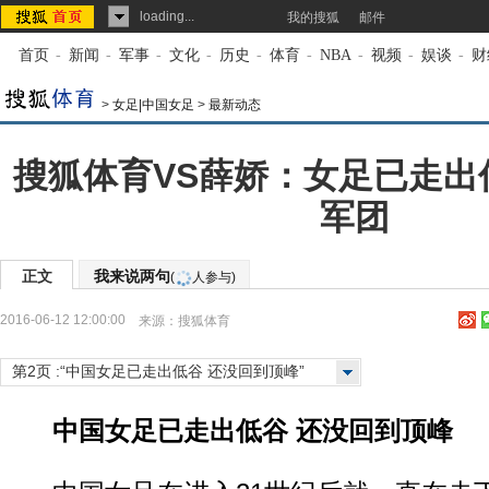
loading...
我的搜狐
邮件
首页
-
新闻
-
军事
-
文化
-
历史
-
体育
-
NBA
-
视频
-
娱谈
-
财
>
女足|中国女足
>
最新动态
搜狐体育VS薛娇：女足已走出
军团
正文
我来说两句
(
人参与)
2016-06-12 12:00:00
来源：
搜狐体育
第2页 :“中国女足已走出低谷 还没回到顶峰”
中国女足已走出低谷 还没回到顶峰