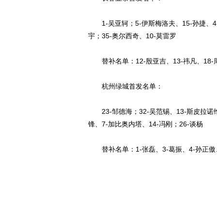
1-吴亚轲；5-伊斯梅洛夫、15-孙捷、4-马
宇；35-奥尔西奇、10-莫雷罗
替补名单：12-殷亚吉、13-祎凡、18-周
杭州绿城首发名单：
23-邹德海；32-吴范锡、13-斯皮拉诺维
锋、7-加比奥内塔、14-冯刚；26-谈杨
替补名单：1-张磊、3-葛振、4-孙正傲、9