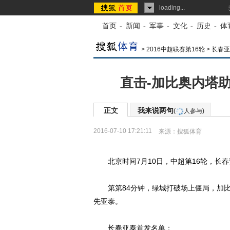
loading...
首页
-
新闻
-
军事
-
文化
-
历史
-
体
>
2016中超联赛第16轮
>
长春亚
直击-加比奥内塔助
正文
我来说两句
(
人参与)
2016-07-10 17:21:11
来源：
搜狐体育
北京时间7月10日，中超第16轮，长春
第第84分钟，绿城打破场上僵局，加比奥
先亚泰。
长春亚泰首发名单：