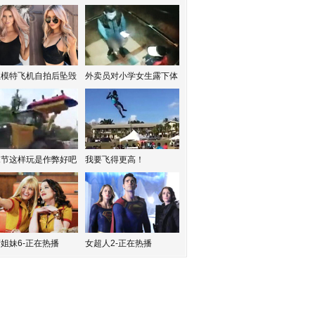
红模特飞机自拍后坠毁
外卖员对小学女生露下体
水节这样玩是作弊好吧
我要飞得更高！
姐妹6-正在热播
女超人2-正在热播