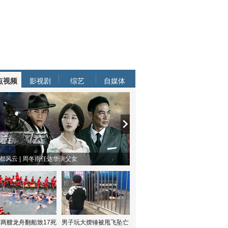
点视频
影视剧
综艺
自媒体
南方有乔木 | “科创CP”渐入佳境
魔都风云 | 周冬雨任达华演父
两艘龙舟翻船致17死
男子玩大摆锤被甩飞坠亡