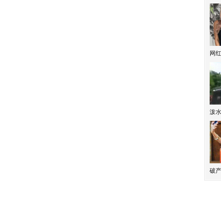
网
泼
破产