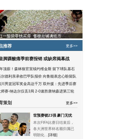
点推荐
更多>>
皇脚踝酸痛季前赛报销 或缺席揭幕战
5年顶薪！森林狼官宣续约维金斯 留下球队基石
塔尔德利亲承收巴甲队报价 向鲁能表忠心盼留队
四川男篮冠军奖金高达千万 双外援：先进季后赛
大师赛-纳达尔仅丢3局 2-0速胜唐纳森进第三轮
育策划
更多>>
世预赛锁23强 豪门无忧
本次FIFA比赛日结束后，
各大洲世界杯名额归属已
明朗化…
[详细
]