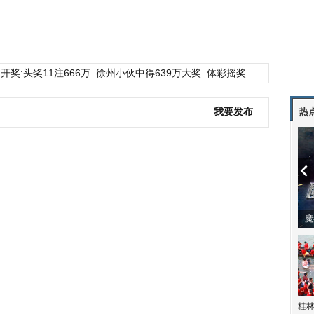
开奖:头奖11注666万
徐州小伙中得639万大奖
体彩摇奖
我要发布
热
动物系恋人啊 | 钟欣潼体验爱情哲学
桂林