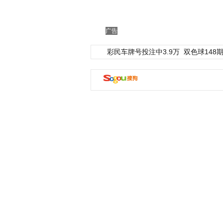
广告
彩民车牌号投注中3.9万
双色球148期