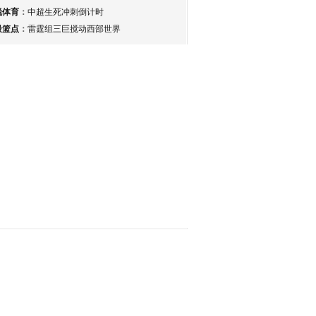
锐体育
：
中超生死冲刺倒计时
最篮点
：
雷霆组三巨搅动西部世界