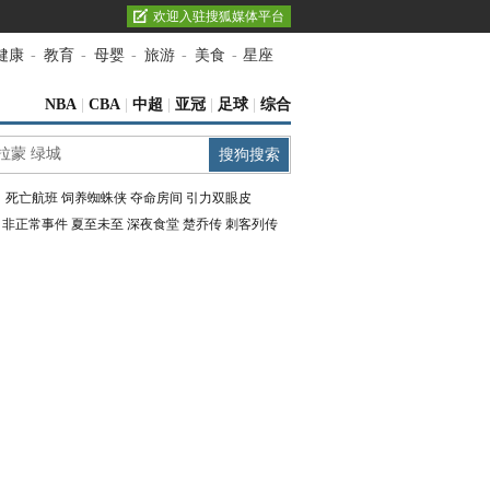
欢迎入驻搜狐媒体平台
健康
-
教育
-
母婴
-
旅游
-
美食
-
星座
NBA
|
CBA
|
中超
|
亚冠
|
足球
|
综合
：
死亡航班
饲养蜘蛛侠
夺命房间
引力双眼皮
：
非正常事件
夏至未至
深夜食堂
楚乔传
刺客列传