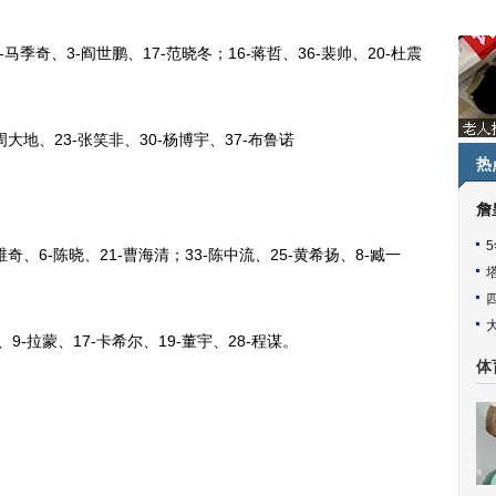
季奇、3-阎世鹏、17-范晓冬；16-蒋哲、36-裴帅、20-杜震
大地、23-张笑非、30-杨博宇、37-布鲁诺
热
詹
奇、6-陈晓、21-曹海清；33-陈中流、25-黄希扬、8-臧一
-拉蒙、17-卡希尔、19-董宇、28-程谋。
体