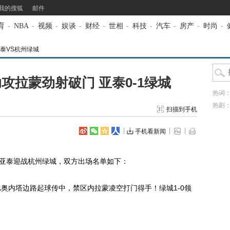
我的搜狐
邮件
育
-
NBA
-
视频
-
娱谈
-
财经
-
世相
-
科技
-
汽车
-
房产
-
时尚
-
泰VS杭州绿城
攻拉蒙劲射破门 亚泰0-1绿城
热词
热剧
扫描到手机
手机看新闻
亚泰迎战杭州绿城，双方出场名单如下：
内塔边路起球传中，禁区内拉蒙凌空打门得手！绿城1-0领