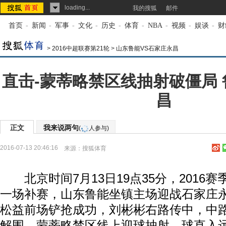
loading...
我的搜狐
邮件
首页
-
新闻
-
军事
-
文化
-
历史
-
体育
-
NBA
-
视频
-
娱谈
-
财
>
2016中超联赛第21轮
>
山东鲁能VS石家庄永昌
直击-蒙蒂略禁区线抽射破僵局 
昌
正文
我来说两句
(
人参与)
2016-07-13 20:46:16
来源：
搜狐体育
北京时间7月13日19点35分，2016赛
一场补赛，山东鲁能坐镇主场迎战石家庄永
松益前场铲抢成功，刘彬彬右路传中，中
解围，蒙蒂略禁区线上迎球抽射，球直入远