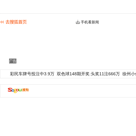
手机看新闻
广告
彩民车牌号投注中3.9万
双色球148期开奖:头奖11注666万
徐州小
动物系恋人啊 | 钟欣潼体验爱情哲学
南方