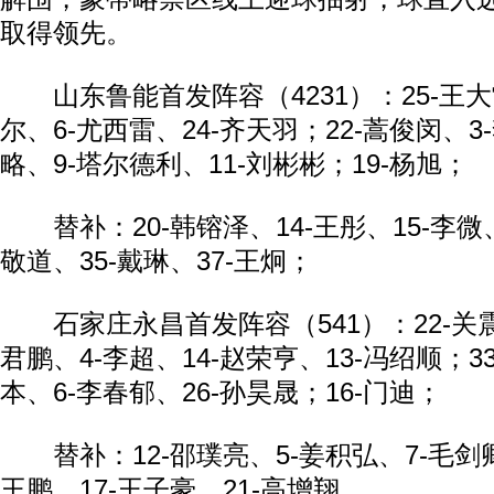
取得领先。
山东鲁能首发阵容（4231）：25-王大雷
尔、6-尤西雷、24-齐天羽；22-蒿俊闵、3
略、9-塔尔德利、11-刘彬彬；19-杨旭；
替补：20-韩镕泽、14-王彤、15-李微、
敬道、35-戴琳、37-王炯；
石家庄永昌首发阵容（541）：22-关震；
君鹏、4-李超、14-赵荣亨、13-冯绍顺；33
本、6-李春郁、26-孙昊晟；16-门迪；
替补：12-邵璞亮、5-姜积弘、7-毛剑卿、
王鹏、17-王子豪、21-高增翔。