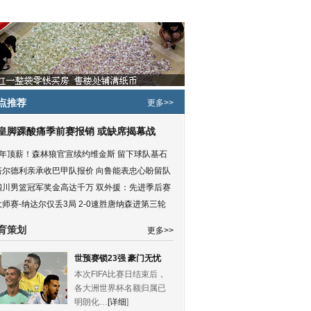
点推荐
更多>>
皇脚踝酸痛季前赛报销 或缺席揭幕战
5年顶薪！森林狼官宣续约维金斯 留下球队基石
塔尔德利亲承收巴甲队报价 向鲁能表忠心盼留队
四川男篮冠军奖金高达千万 双外援：先进季后赛
大师赛-纳达尔仅丢3局 2-0速胜唐纳森进第三轮
育策划
更多>>
世预赛锁23强 豪门无忧
本次FIFA比赛日结束后，
各大洲世界杯名额归属已
明朗化…
[详细
]