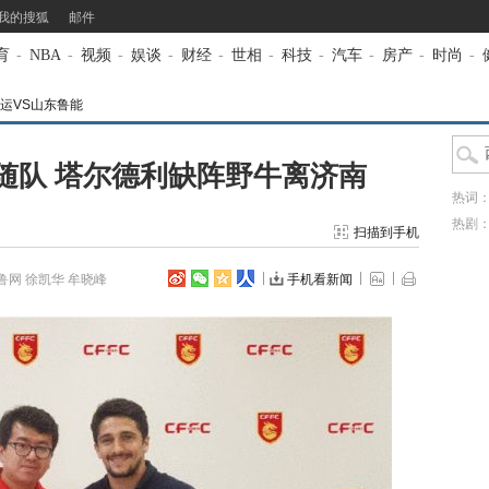
我的搜狐
邮件
育
-
NBA
-
视频
-
娱谈
-
财经
-
世相
-
科技
-
汽车
-
房产
-
时尚
-
运VS山东鲁能
随队 塔尔德利缺阵野牛离济南
热词
热剧
扫描到手机
鲁网 徐凯华 牟晓峰
手机看新闻