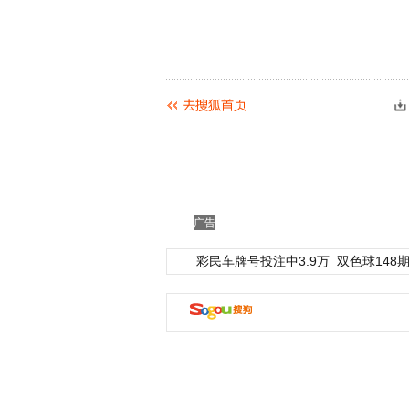
广告
彩民车牌号投注中3.9万
双色球148期
动物系恋人啊 | 钟欣