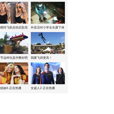
红模特飞机自拍后坠毁
外卖员对小学女生露下体
水节这样玩是作弊好吧
我要飞得更高！
姐妹6-正在热播
女超人2-正在热播