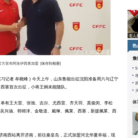
热
詹
官方宣布阿洛伊西奥加盟
[保存到相册]
实习记者 牟晓峰 ) 今天上午，山东鲁能出征沈阳准备周六与辽宁
、西塞首次出征，小将王炯未能随队。
体
单有王大雷、张弛、吉尔、尤西雷、齐天羽、蒿俊闵、李松
吴兴涵、韩镕泽、金敬道、戴琳、佩莱、西塞，新援佩莱、西
济南西站离开济南，前往秦皇岛，正式加盟河北华夏幸福，现