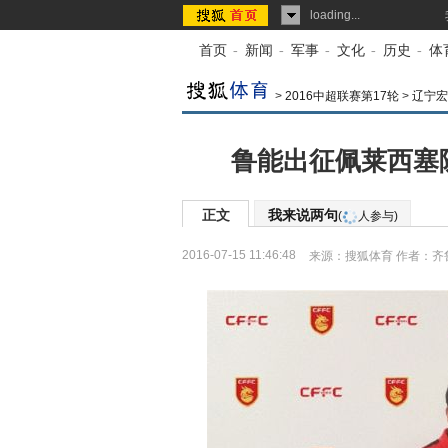
loading...
首页
-
新闻
-
军事
-
文化
-
历史
-
体
>
2016中超联赛第17轮
>
辽宁宏
鲁能出征佩莱西塞
正文
我来说两句
(
人参与)
2016-07-15 11:46:48
来源：
搜狐体育
作者：齐