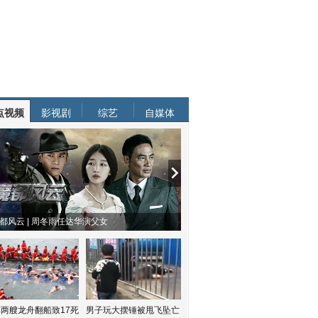
点视频
影视剧
综艺
自媒体
都风云 | 周冬雨任达华演父女
两艘龙舟翻船致17死
男子玩大摆锤被甩飞坠亡