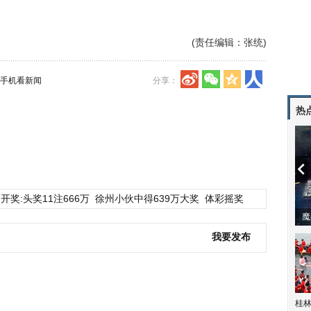
(责任编辑：张统)
手机看新闻
分享：
热
开奖:头奖11注666万
徐州小伙中得639万大奖
体彩摇奖
潼体验爱情哲学
南方有乔木 | “科创CP”渐入佳境
魔
我要发布
桂林