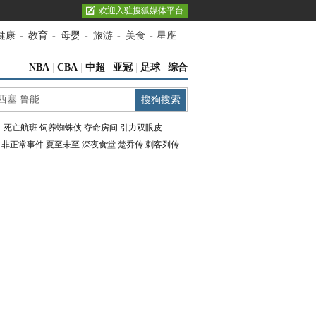
欢迎入驻搜狐媒体平台
健康
-
教育
-
母婴
-
旅游
-
美食
-
星座
NBA
|
CBA
|
中超
|
亚冠
|
足球
|
综合
：
死亡航班
饲养蜘蛛侠
夺命房间
引力双眼皮
：
非正常事件
夏至未至
深夜食堂
楚乔传
刺客列传