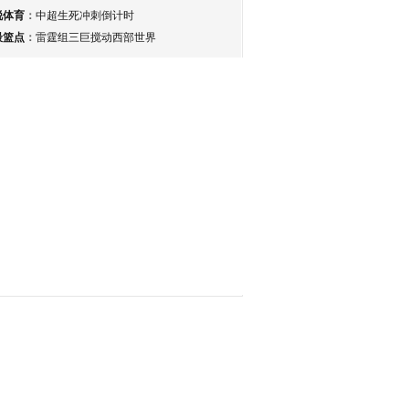
锐体育
：
中超生死冲刺倒计时
最篮点
：
雷霆组三巨搅动西部世界