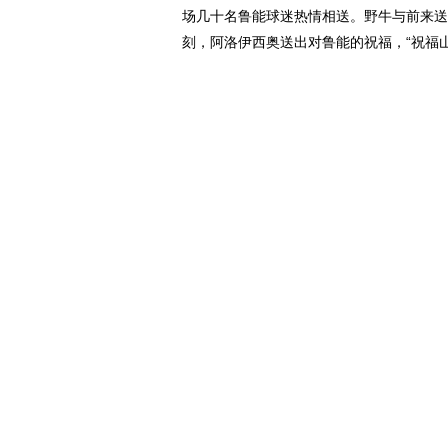
场几十名鲁能球迷热情相送。野牛与前来送别
刻，阿洛伊西奥送出对鲁能的祝福，“祝福