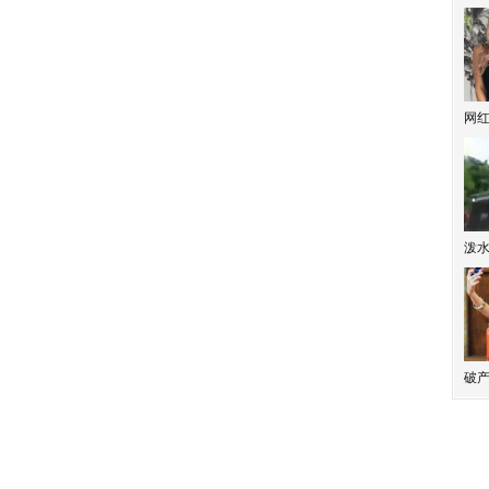
网
泼
破产