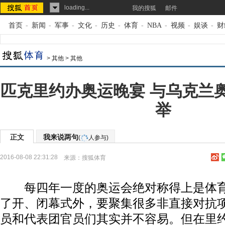
loading...
我的搜狐
邮件
首页
-
新闻
-
军事
-
文化
-
历史
-
体育
-
NBA
-
视频
-
娱谈
-
财
>
其他
>
其他
匹克里约办奥运晚宴 与乌克兰
举
正文
我来说两句
(
人参与)
2016-08-08 22:31:28
来源：
搜狐体育
每四年一度的奥运会绝对称得上是体育
了开、闭幕式外，要聚集很多非直接对抗
员和代表团官员们其实并不容易。但在里约