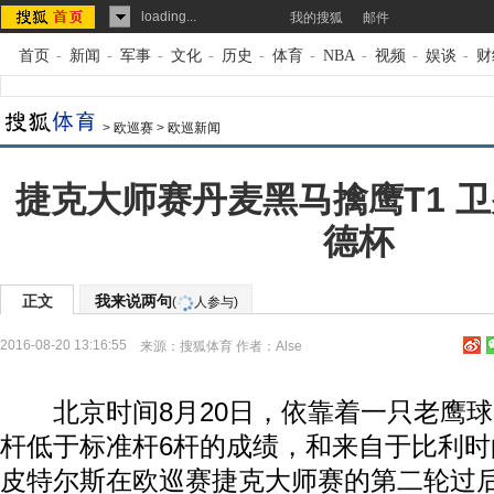
loading...
我的搜狐
邮件
首页
-
新闻
-
军事
-
文化
-
历史
-
体育
-
NBA
-
视频
-
娱谈
-
财
>
欧巡赛
>
欧巡新闻
捷克大师赛丹麦黑马擒鹰T1 
德杯
正文
我来说两句
(
人参与)
2016-08-20 13:16:55
来源：
搜狐体育
作者：Alse
北京时间8月20日，依靠着一只老鹰球，
杆低于标准杆6杆的成绩，和来自于比利时
皮特尔斯在欧巡赛捷克大师赛的第二轮过