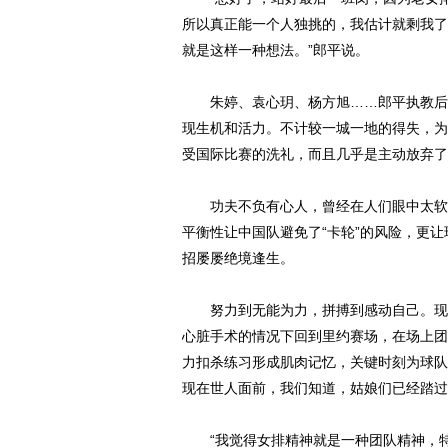
所以真正能一个人独挑的，我估计就剩我了
就是这样一种想法。”郎平说。
朱婷、袁心玥、杨方旭……郎平执教后，
现生机和活力。不计较一城一地的得失，为
受国际比赛的洗礼，而且几乎是主动放弃了
功夫不负有心人，曾经在人们眼中太软、
平衡性让中国队避免了“卡轮”的风险，更让
招屡屡绝境逢生。
努力到无能为力，拼搏到感动自己。现任
心脏手术的情况下回到里约赛场，在场上团
力扣杀练习形成肌肉记忆，关键时刻为球队
现在世人面前，我们知道，姑娘们已经踏过
“我觉得女排精神就是一种团队精神，特