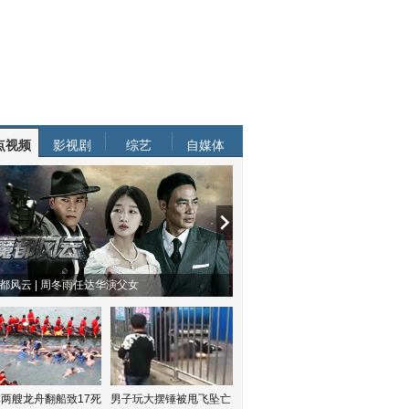
点视频
影视剧
综艺
自媒体
都风云 | 周冬雨任达华演父女
两艘龙舟翻船致17死
男子玩大摆锤被甩飞坠亡