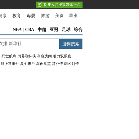
欢迎入驻搜狐媒体平台
健康
-
教育
-
母婴
-
旅游
-
美食
-
星座
NBA
|
CBA
|
中超
|
亚冠
|
足球
|
综合
：
死亡航班
饲养蜘蛛侠
夺命房间
引力双眼皮
：
非正常事件
夏至未至
深夜食堂
楚乔传
刺客列传