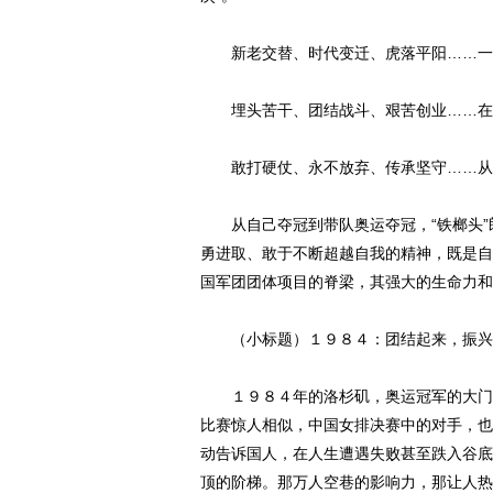
新老交替、时代变迁、虎落平阳……一
埋头苦干、团结战斗、艰苦创业……在
敢打硬仗、永不放弃、传承坚守……从
从自己夺冠到带队奥运夺冠，“铁榔头”
勇进取、敢于不断超越自我的精神，既是自
国军团团体项目的脊梁，其强大的生命力和
（小标题）１９８４：团结起来，振兴
１９８４年的洛杉矶，奥运冠军的大门，
比赛惊人相似，中国女排决赛中的对手，也
动告诉国人，在人生遭遇失败甚至跌入谷底
顶的阶梯。那万人空巷的影响力，那让人热