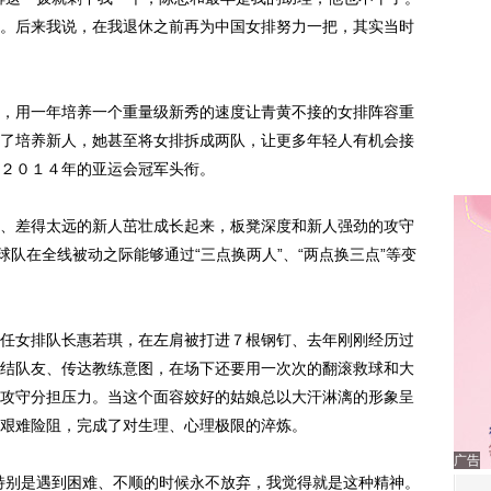
。后来我说，在我退休之前再为中国女排努力一把，其实当时
用一年培养一个重量级新秀的速度让青黄不接的女排阵容重
了培养新人，她甚至将女排拆成两队，让更多年轻人有机会接
２０１４年的亚运会冠军头衔。
差得太远的新人茁壮成长起来，板凳深度和新人强劲的攻守
球队在全线被动之际能够通过“三点换两人”、“两点换三点”等变
女排队长惠若琪，在左肩被打进７根钢钉、去年刚刚经历过
结队友、传达教练意图，在场下还要用一次次的翻滚救球和大
攻守分担压力。当这个面容姣好的姑娘总以大汗淋漓的形象呈
艰难险阻，完成了对生理、心理极限的淬炼。
广告
别是遇到困难、不顺的时候永不放弃，我觉得就是这种精神。