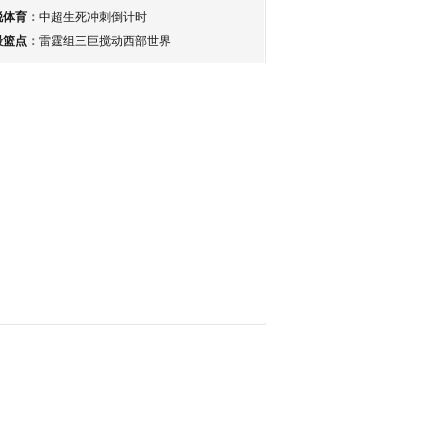
锐体育
：
中超生死冲刺倒计时
最篮点
：
雷霆组三巨搅动西部世界