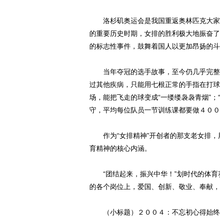
洛杉矶奥运会是我国重返奥林匹克大家庭
的重要历史时期，女排的胜利极大地振奋了
的标志性事件，鼓舞着国人以更加昂扬的斗
当年夺冠的选手故事，至今仍几乎完整的
过其他疾病，只能用七根正常的手指在打球
场，能把飞走的球变成“一缕缕袅袅青烟”；
守，平均每位队员一节训练课都要做４００
作为“女排精神”开创者的那支老女排，
育精神的核心内涵。
“团结起来，振兴中华！”划时代的体育
的各个岗位上，爱国、创新、敬业、奉献，
（小标题）２００４：不忘初心得始终