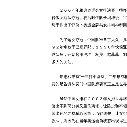
２００４年雅典奥运会女排决赛，很多人
转俄罗斯队夺冠。赛后时任队长冯坤说：“
终于作出了评价：奥运金牌与女排精神都回
为了这次夺冠，中国队准备了太久。几乎
９２年惨败于巴塞罗那，１９９６年饮恨亚
球队后，开始起用冯坤、杨昊、赵蕊蕊、刘
多人的关注。
陈忠和秉持“一年打牢基础、二年形成核
要的是告诉队员们中国队想要真正立足世界
动物系恋人啊 | 钟欣
虽然中国女排在２００３年女排世界杯上
复出不到两分钟又重伤离场，让陈忠和率领
其出色的才华精心运筹，巧妙调整，让女排
强队，则因为在当年奥运会前状态出现得过