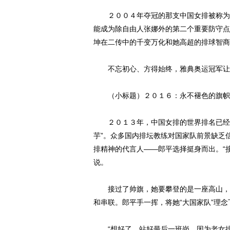
２００４年夺冠的那支中国女排被称为“
能成为除自由人张娜外的第二个重要防守点
坤在二传中的千变万化和她高超的排球智商
不忘初心、方得始终，雅典奥运冠军让国
（小标题）２０１６：永不褪色的旗帜
２０１３年，中国女排的世界排名已经跌
芋”。众多国内排坛教练对国家队前景缺乏
排精神的代言人——郎平选择挺身而出。“
说。
接过了帅旗，她要攀登的是一座高山，当
和串联。郎平手一挥，将她“大国家队”理
“想好了，站好最后一班岗，因为老女排