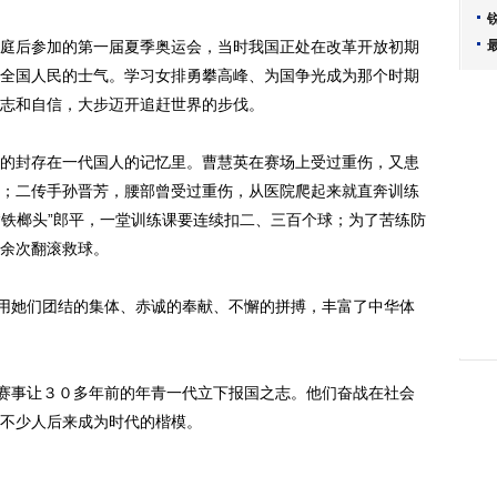
后参加的第一届夏季奥运会，当时我国正处在改革开放初期
全国人民的士气。学习女排勇攀高峰、为国争光成为那个时期
志和自信，大步迈开追赶世界的步伐。
封存在一代国人的记忆里。曹慧英在赛场上受过重伤，又患
；二传手孙晋芳，腰部曾受过重伤，从医院爬起来就直奔训练
“铁榔头”郎平，一堂训练课要连续扣二、三百个球；为了苦练防
余次翻滚救球。
用她们团结的集体、赤诚的奉献、不懈的拼搏，丰富了中华体
赛事让３０多年前的年青一代立下报国之志。他们奋战在社会
不少人后来成为时代的楷模。