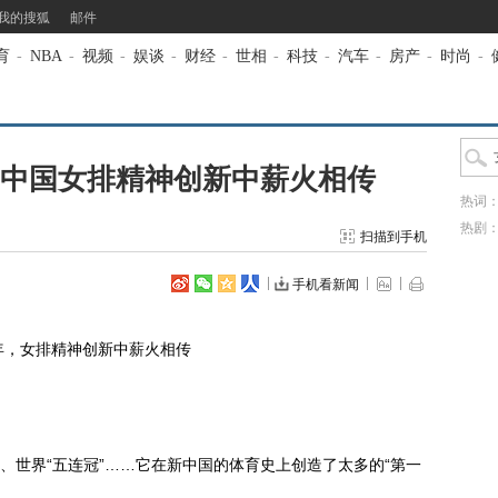
我的搜狐
邮件
育
-
NBA
-
视频
-
娱谈
-
财经
-
世相
-
科技
-
汽车
-
房产
-
时尚
-
！中国女排精神创新中薪火相传
热词
热剧
扫描到手机
手机看新闻
，女排精神创新中薪火相传
世界“五连冠”……它在新中国的体育史上创造了太多的“第一