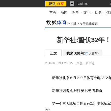
loading...
首页
-
新闻
-
军事
-
文化
-
历史
-
体
>
排球
>
女子排球动态
新华社:蛰伏32年
正文
我来说两句
(
人参与)
2016-08-29 17:35:27
来源：
新华社
新华社北京８月２９日体育专电 ３２年
新华社记者姚友明 吴书光 孔祥鑫
第一个三大球项目世界冠军、奥运冠军、
次”。