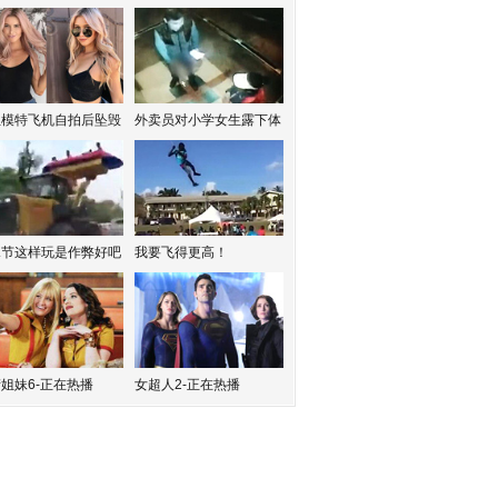
红模特飞机自拍后坠毁
外卖员对小学女生露下体
水节这样玩是作弊好吧
我要飞得更高！
姐妹6-正在热播
女超人2-正在热播