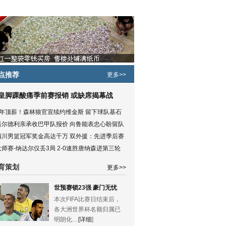
点推荐
更多>>
皇脚踝酸痛季前赛报销 或缺席揭幕战
5年顶薪！森林狼官宣续约维金斯 留下球队基石
塔尔德利亲承收巴甲队报价 向鲁能表忠心盼留队
四川男篮冠军奖金高达千万 双外援：先进季后赛
大师赛-纳达尔仅丢3局 2-0速胜唐纳森进第三轮
育策划
更多>>
世预赛锁23强 豪门无忧
本次FIFA比赛日结束后，
各大洲世界杯名额归属已
明朗化…
[详细
]