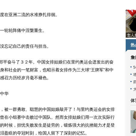
度在亚洲二流的水准挣扎徘徊。
一轮轮阵痛中涅槃重生。
热
没忘记自己的责任与担当。
詹
郎平奋斗了３２年。中国女排姑娘们在里约奥运会迸发出的奋
身和社会的一笔财富，也昭示着女排作为三大球“王牌军”和中
感召力历经岁月毫不褪色。
中华
体
被一群勇敢、聪慧的中国姑娘敲开了！与里约奥运会的女排
曾在小组赛中击败过中国队。然而女排姑娘们用一次次实际行
的时候，担忧失败发生是徒劳的，锻炼强大的抗挫能力才是登
泪盈眶的夺冠时刻，给国人留下了深刻的记忆。