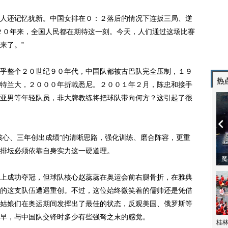
还记忆犹新。中国女排在０：２落后的情况下连扳三局、逆
２０年来，全国人民都在期待这一刻。今天，人们通过这场比赛
来了。”
整个２０世纪９０年代，中国队都被古巴队完全压制，１９
热
特兰大，２０００年折戟悉尼。２００１年２月，陈忠和接手
亚男等年轻队员，非大牌教练将把球队带向何方？这引起了很
心、三年创出成绩”的清晰思路，强化训练、磨合阵容，更重
排坛必须依靠自身实力这一硬道理。
潼体验爱情哲学
南方有乔木 | “科创CP”渐入佳境
魔
成功夺冠，但球队核心赵蕊蕊在奥运会前右腿骨折，在雅典
的这支队伍遭遇重创。不过，这位始终微笑着的儒帅还是凭借
姑娘们在奥运期间发挥出了最佳的状态，反观美国、俄罗斯等
早，与中国队交锋时多少有些强弩之末的感觉。
桂林