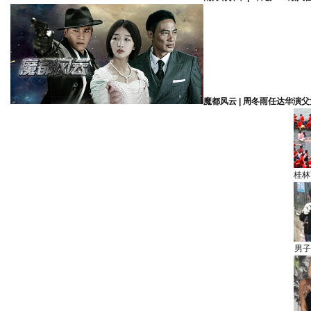
魔都风云 | 周冬雨任达华演父
桂林
男子