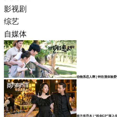
影视剧
综艺
自媒体
动物系恋人啊 | 钟欣潼体验
南方有乔木 | “科创CP”渐入