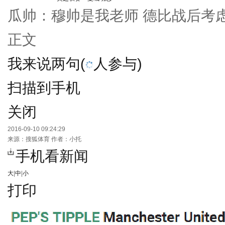
瓜帅：穆帅是我老师 德比战后考
正文
我来说两句
(
人参与)
扫描到手机
关闭
2016-09-10 09:24:29
来源：
搜狐体育
作者：小托
手机看新闻
大
|
中
|
小
打印