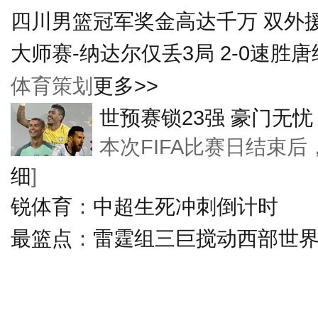
四川男篮冠军奖金高达千万 双外
大师赛-纳达尔仅丢3局 2-0速胜
体育策划
更多>>
世预赛锁23强 豪门无忧
本次FIFA比赛日结束
细
]
锐体育
：
中超生死冲刺倒计时
最篮点
：
雷霆组三巨搅动西部世