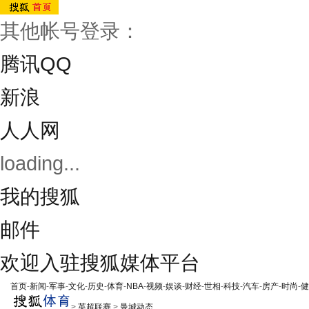
其他帐号登录：
腾讯QQ
新浪
人人网
loading...
我的搜狐
邮件
欢迎入驻搜狐媒体平台
首页
-
新闻
-
军事
-
文化
-
历史
-
体育
-
NBA
-
视频
-
娱谈
-
财经
-
世相
-
科技
-
汽车
-
房产
-
时尚
-
健
>
英超联赛
>
曼城动态