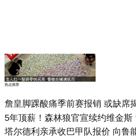
热点推荐
詹皇脚踝酸痛季前赛报销 或缺席
5年顶薪！森林狼官宣续约维金斯
塔尔德利亲承收巴甲队报价 向鲁