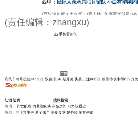
(责任编辑：zhangxu)
手机看新闻
广告
彩民车牌号投注中3.9万
双色球148期开奖:头奖11注666万
徐州小伙中得639万
热词：
死亡航班
饲养蜘蛛侠
夺命房间
引力双眼皮
热剧：
非正常事件
夏至未至
深夜食堂
楚乔传
刺客列传