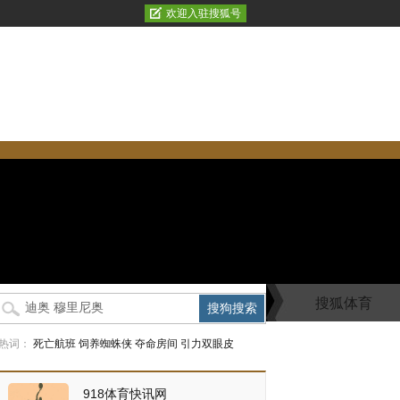
欢迎入驻搜狐号
搜狐体育
热词：
死亡航班
饲养蜘蛛侠
夺命房间
引力双眼皮
918体育快讯网