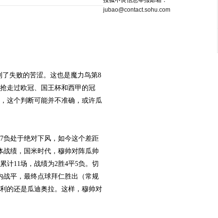
搜狐不良信息举报邮箱：
jubao@contact.sohu.com
了失败的苦涩。这也是魔力鸟第8
抢走过欧冠、国王杯和西甲的冠
，这个判断可能并不准确，或许瓜
7负处于绝对下风，如今这个差距
体战绩，国米时代，穆帅对阵瓜帅
计11场，战绩为2胜4平5负。切
内战平，最终点球拜仁胜出（常规
利的还是瓜迪奥拉。这样，穆帅对