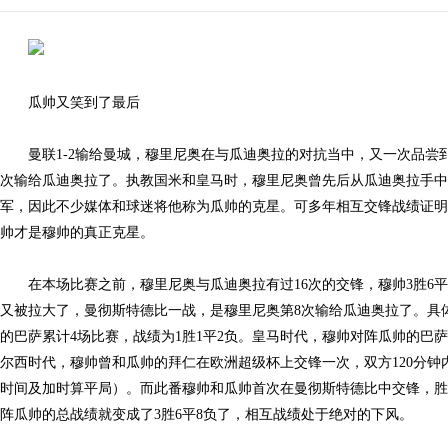
瓜帅又笑到了最后
曼联1-2输给曼城，穆里尼奥在与瓜迪奥拉的对抗当中，又一次品尝到
次输给瓜迪奥拉了。执教国米和皇马时，穆里尼奥曾先后从瓜迪奥拉手中
军，因此不少媒体和球迷将他称为瓜帅的克星。可多年相互交锋战绩证明
帅才是穆帅的真正克星。
在本场比赛之前，穆里尼奥与瓜迪奥拉有过16次的交锋，穆帅3胜6平
又被拉大了，曼彻斯特德比一战，是穆里尼奥第8次输给瓜迪奥拉了。具
的巴萨累计4场比赛，战绩为1胜1平2负。皇马时代，穆帅对阵瓜帅的巴萨累
尔西时代，穆帅曾和瓜帅的拜仁在欧洲超级杯上交锋一次，双方120分钟
时间及加时算平局）。而此番穆帅和瓜帅首次在曼彻斯特德比中交锋，胜
阵瓜帅的总战绩就变成了3胜6平8负了，相互战绩处于绝对的下风。