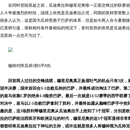
在同时登陆英超之前，瓜迪奥拉和穆里尼奥唯一正面交锋过的联赛就是西甲
人斗争最激烈的时段，战绩上依然是瓜迪奥拉占优，同期的奖杯荣誉数上
很多人认为，这是因为瓜帅受惠于巴萨的体系，但是如今两人在今夏都接手
亿英镑引援，堪称相对条件最相似的情况下，拿到首胜的依然是瓜迪奥拉
克星就一点也不为过了。
穆帅对阵瓜帅3胜6平8负
回首两人过往的交锋战绩，穆里尼奥真正扬眉吐气的机会只有3次，就
冠半决赛，国米首回合3-1击败瓜帅的巴萨，并最终成功淘汰了巴萨。第二
的皇马依靠C罗的绝杀1-0险胜巴萨。最后一次就是11/12赛季的西甲联
对决中，皇马以2-1击败巴萨拿到了胜利，并最终如愿从巅峰巴萨手中抢
趣的是，这3场胜利帮穆里尼奥从瓜迪奥拉手上抢到了3个冠军，分别是
拉的巴萨统治西班牙和欧洲足坛的时代，穆里尼奥的这3个冠军显得非常
都曾经将瓜迪奥拉拉下神坛的主帅，或许这就是很多人将穆帅视为瓜帅克