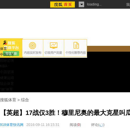
loading...
我
体育
中国足球
国际足球
NBA
中国篮球
健康运动
综合体育
“撩”体育
搜狐体育
>
综合
【英超】17战仅3胜！穆里尼奥的最大克星叫
918体育快讯网
2016-09-11 16:15:31
阅读(
0
)
评论(
)