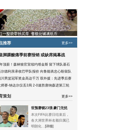
点推荐
更多>>
皇脚踝酸痛季前赛报销 或缺席揭幕战
5年顶薪！森林狼官宣续约维金斯 留下球队基石
塔尔德利亲承收巴甲队报价 向鲁能表忠心盼留队
四川男篮冠军奖金高达千万 双外援：先进季后赛
大师赛-纳达尔仅丢3局 2-0速胜唐纳森进第三轮
育策划
更多>>
世预赛锁23强 豪门无忧
本次FIFA比赛日结束后，
各大洲世界杯名额归属已
明朗化…
[详细
]