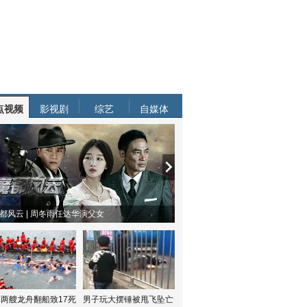
点视频
影视剧
综艺
自媒体
都风云 | 周冬雨任达华演父女
两艘龙舟翻船致17死
男子玩大摆锤被甩飞坠亡