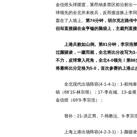
金信煜头球摆渡，莱昂纳多禁区前沿射出一
球领先的全北并未收兵，反而接连换上李同
轰在了人墙上。
第74分钟，胡尔克左路传
但却直接踢在金亨镒的脑袋上，主裁判直接
上港兵败如山倒。第81分钟，李宗浩
过颜骏凌，一蹴而就，全北将比分改写为3
不力，皮球窜入死角，全北4-0领先！第
将最终比分定格为5-0，首次参赛的上港止
全北现代出场阵容(4-1-4-1)：1-权纯泰(
镐（88’15-林宗垠）；17-李在城、13-金甫
金信煜（69’9-李宗浩）；
替补：21-洪正男、7-韩教沅、9-李宗浩、
上海上港出场阵容(4-2-3-1)：1-颜骏凌；