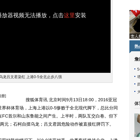
h播放器视频无法播放，点击
这里
安装
热
詹
乌龙吕文君染红 上港0-5全北止步八强
相册]
搜狐体育讯 北京时间9月13日18:00，2016亚冠
体
世界杯体育场，上海上港以0-5惨败于全北现代脚下，总比分同
将在FC首尔和山东鲁能之间产生。上半时，两队互交白卷。但下
两元；石柯自摆乌龙；吕文君因危险动作被直接红牌罚下。