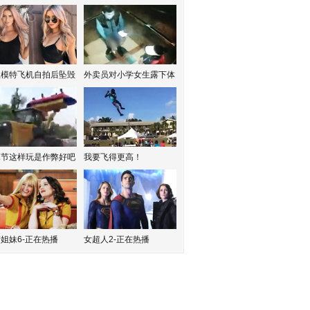
红模特飞机自拍后坠毁
外卖员对小学女生露下体
水节这样玩是作弊好吧
我要飞得更高！
姐妹6-正在热播
女超人2-正在热播