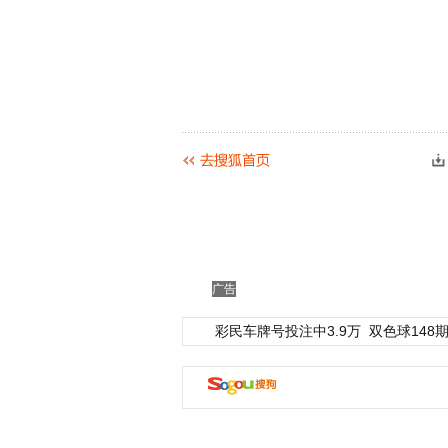
广告
彩民车牌号投注中3.9万
双色球148期