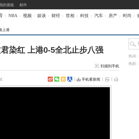
我的搜狐
邮件
育
-
NBA
-
视频
-
娱谈
-
财经
-
世相
-
科技
-
汽车
-
房产
-
时尚
-
海上港
君染红 上港0-5全北止步八强
热词
热剧
扫描到手机
斌
手机看新闻