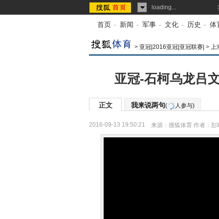
loading...
首页
-
新闻
-
军事
-
文化
-
历史
-
体
>
亚冠|2016亚冠|亚冠联赛|
>
上
亚冠-石柯乌龙吕文
正文
我来说两句
(
人参与)
2016-09-13 19:50:21
来源：
搜狐体育
作者：彭