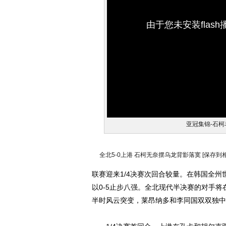
由于您未安装flas
亚冠集锦-石柯
全北5-0上港 石柯无奈摆乌龙背影落寞
[保存到
联赛迎来1/4决赛次回合较量。在韩国全州
以0-5止步八强。全北现代半决赛的对手
半时风云突变，莱昂纳多和李同国双双独中