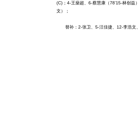
(C)；4-王燊超、6-蔡慧康（78’15-林创益
文）；
替补：2-张卫、5-汪佳捷、12-李浩文、1