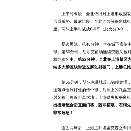
上半时末段，全北依旧对上港形成围攻之
形成威胁。最后阶段，全北连续获得角球机
厘。两队上半时战成0-0平（总比分0-0）。
易边再战，第48分钟，李在城下底传中
球。第50分钟，胡尔克前场连续突破又被
权纯泰怀中。
第52分钟，全北在上港禁区
纳多大禁区线附近左脚劲射破门，上港总比分
第55分钟，胡尔克带球反击独闯龙潭，
送落点恰到好处的传中球，后插上的武磊直
动物系恋人啊 | 钟欣
射又被门将近距离封堵，上港错失扳平良机
出撞墙配合后直面门将，随即横敲，石柯先
非常危急！
连丢两球后，上港主帅埃里克森立即用贺