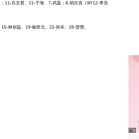
）；11-吕文君、21-于海、7-武磊；8-胡尔克（90’12-李浩
5-林创益、19-杨世元、22-孙乐、28-贺惯。
广告