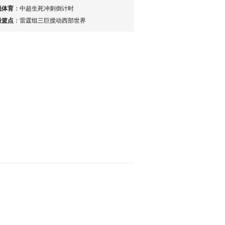
锐体育
：
中超生死冲刺倒计时
最篮点
：
雷霆组三巨搅动西部世界