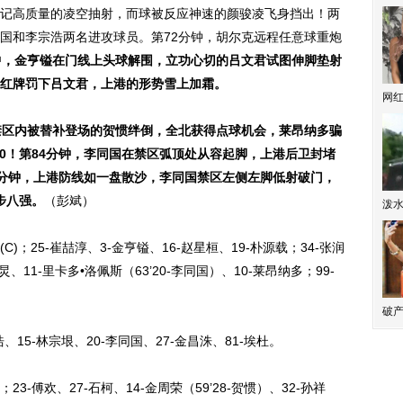
记高质量的凌空抽射，而球被反应神速的颜骏凌飞身挡出！两
国和李宗浩两名进攻球员。第72分钟，胡尔克远程任意球重炮
中，金亨镒在门线上头球解围，立功心切的吕文君试图伸脚垫射
红牌罚下吕文君，上港的形势雪上加霜。
网
禁区内被替补登场的贺惯绊倒，全北获得点球机会，莱昂纳多骗
-0！第84分钟，李同国在禁区弧顶处从容起脚，上港后卫封堵
88分钟，上港防线如一盘散沙，李同国禁区左侧左脚低射破门，
步八强。
（彭斌）
泼
C)；25-崔喆淳、3-金亨镒、16-赵星桓、19-朴源载；34-张润
炅、11-里卡多•洛佩斯（63’20-李同国）、10-莱昂纳多；99-
破产
15-林宗垠、20-李同国、27-金昌洙、81-埃杜。
23-傅欢、27-石柯、14-金周荣（59’28-贺惯）、32-孙祥