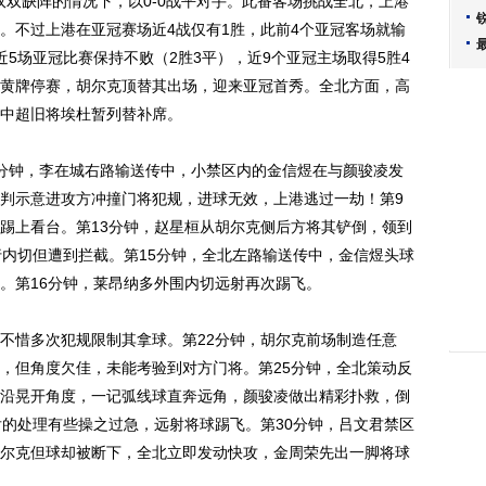
双缺阵的情况下，以0-0战平对手。此番客场挑战全北，上港
。不过上港在亚冠赛场近4战仅有1胜，此前4个亚冠客场就输
5场亚冠比赛保持不败（2胜3平），近9个亚冠主场取得5胜4
黄牌停赛，胡尔克顶替其出场，迎来亚冠首秀。全北方面，高
中超旧将埃杜暂列替补席。
钟，李在城右路输送传中，小禁区内的金信煜在与颜骏凌发
判示意进攻方冲撞门将犯规，进球无效，上港逃过一劫！第9
踢上看台。第13分钟，赵星桓从胡尔克侧后方将其铲倒，领到
行内切但遭到拦截。第15分钟，全北左路输送传中，金信煜头球
。第16分钟，莱昂纳多外围内切远射再次踢飞。
惜多次犯规限制其拿球。第22分钟，胡尔克前场制造任意
，但角度欠佳，未能考验到对方门将。第25分钟，全北策动反
沿晃开角度，一记弧线球直奔远角，颜骏凌做出精彩扑救，倒
后的处理有些操之过急，远射将球踢飞。第30分钟，吕文君禁区
尔克但球却被断下，全北立即发动快攻，金周荣先出一脚将球