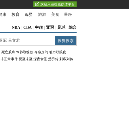
欢迎入驻搜狐媒体平台
健康
-
教育
-
母婴
-
旅游
-
美食
-
星座
NBA
|
CBA
|
中超
|
亚冠
|
足球
|
综合
：
死亡航班
饲养蜘蛛侠
夺命房间
引力双眼皮
：
非正常事件
夏至未至
深夜食堂
楚乔传
刺客列传