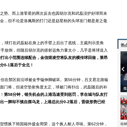
势。而上港零星的两次反击也因胡尔克和武磊没护好球而未
会，但不论是洛佩斯的打门还是赵星桓的头球攻门都是差之毫
，球打在武磊贴在身上的手臂上后出了底线，主裁判示意角
热
对手放倒，但随后胡尔克的搓射远角力量太小，几乎是将球送入
内打出小范围连续配合，金信煜凌空将队友的横传球回做，莱昂
0-1落后于全北！
但在禁区前沿球被金亨镒伸脚破坏。第56分钟，吕文君左路输
面门将，但凌空垫射角度太正，球被门将扑出，武磊随后的补
潼体验爱情哲学
南方有乔木 | “科创CP”渐入佳境
魔
！
第58分钟，错失机会的上港迅速受到惩罚，李在城与队友打
出一脚却不慎自摆乌龙，上港总比分0-2落后，晋级形势已经
惯换下韩国籍外援金周荣，这个换人耐人寻味。第62分钟，
桂林