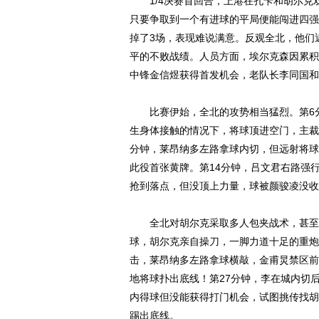
1/4决赛首回合，上港在孔卡和胡尔克双
只要争取到一个有进球的平局便能闯进四强
掉了3场，表现难说满意。反观全北，他们近
平的不败战绩。人员方面，埃尔克森因累积
中锋金信煜获得首发机会，老队长李同国和
比赛伊始，全北的攻势相当猛烈。第6分
生身体接触的情况下，将球顶进空门，主裁
分钟，莱昂纳多左路拿球内切，但远射将球
此役首张黄牌。第14分钟，吕文君右路强
抢到落点，但没顶上力量，球被颜骏凌没收
全北对胡尔克采取多人包夹战术，甚至不
球，胡尔克亲自操刀，一脚力道十足的重炮
击，莱昂纳多左路拿球横敲，金甫炅禁区前
地将球扑出底线！第27分钟，李在城内切
内得球但没能获得打门机会，试图挑传找胡
踢出底线。