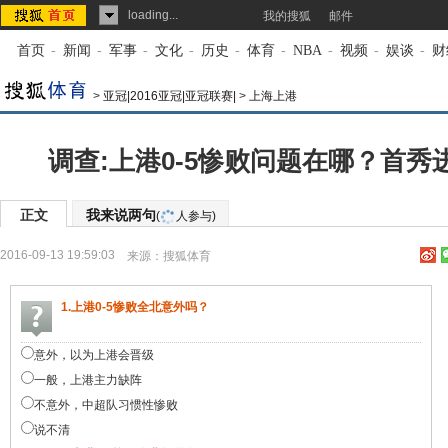
loading...
我的搜狐
邮件
首页
-
新闻
-
军事
-
文化
-
历史
-
体育
-
NBA
-
视频
-
娱谈
-
财
>
亚冠|2016亚冠|亚冠联赛|
>
上海上港
调查:上港0-5惨败问题在哪？首秀
正文
我来说两句
(
人参与)
2016-09-13 19:59:03
来源：
搜狐体育
1.上港0-5惨败全北意外吗？
意外，以为上港会晋级
一般，上港主力缺阵
不意外，中超队习惯性惨败
说不清