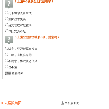
2.上港0-5惨败全北问题在哪？
孔卡埃尔克森缺战
主帅战术失误
吕文君红牌致被动
球队实力不足
3.上港亚冠首秀止步8强，满意吗？
满意，亚冠新军有惊喜
一般，有机会夺冠
不满意，惨败状态低迷
说不清
查看结果
手机看新闻