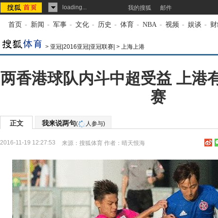
loading...
我的搜狐
邮件
首页
-
新闻
-
军事
-
文化
-
历史
-
体育
-
NBA
-
视频
-
娱谈
-
财
>
亚冠|2016亚冠|亚冠联赛|
>
上海上港
两香港球队内斗中超受益 上港
赛
正文
我来说两句
(
人参与)
2016-11-19 12:27:53
来源：
搜狐体育
作者：晴天恨海