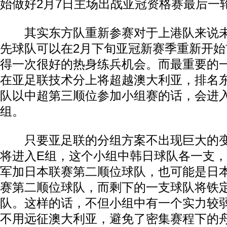
始做好2月7日主场出战亚冠资格赛最后一
其实东方队重新参赛对于上港队来说未
先球队可以在2月下旬亚冠新赛季重新开
得一次很好的热身练兵机会。而最重要的
在亚足联技术分上将超越澳大利亚，排名
队以中超第三顺位参加小组赛的话，会进
组。
只要亚足联的分组方案不出现巨大的变
将进入E组，这个小组中韩日球队各一支
动物系恋人啊 | 钟欣潼体验爱情哲学
南方
军加日本联赛第二顺位球队，也可能是日
赛第二顺位球队，而剩下的一支球队将铁
队。这样的话，不但小组中有一个实力较
不用远征澳大利亚，避免了密集赛程下的