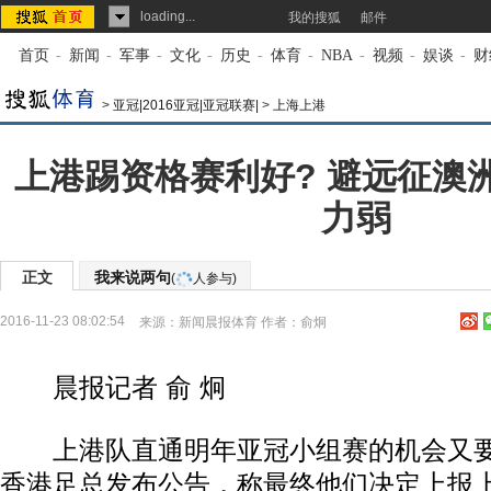
loading...
我的搜狐
邮件
首页
-
新闻
-
军事
-
文化
-
历史
-
体育
-
NBA
-
视频
-
娱谈
-
财
>
亚冠|2016亚冠|亚冠联赛|
>
上海上港
上港踢资格赛利好? 避远征澳
力弱
正文
我来说两句
(
人参与)
2016-11-23 08:02:54
来源：
新闻晨报体育
作者：俞炯
晨报记者 俞 炯
上港队直通明年亚冠小组赛的机会又要
香港足总发布公告，称最终他们决定上报