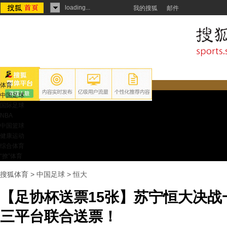
loading...
我的搜狐
邮件
体育
中国足球
国际足球
NBA
中国篮球
健康运动
综合体育
“撩”体育
搜狐体育
>
中国足球
>
恒大
【足协杯送票15张】苏宁恒大决战一
三平台联合送票！