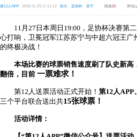
第12人APP
2016-11-25 17:21:12
恒大
足协杯
苏宁
阅读(
0
)
评论(
11月27日本周日19:00，足协杯决赛
心打响，卫冕冠军江苏苏宁与中超六冠王广
的终极决战！
本场比赛的球票销售速度刷了队史新高
一票难求！
翻倍，目前
第12人送票活动正式开始！
第12人AP
15张球票！
三个平台
联合送出共
活动详情：
【“第12人APP”微信公众号】送票活动