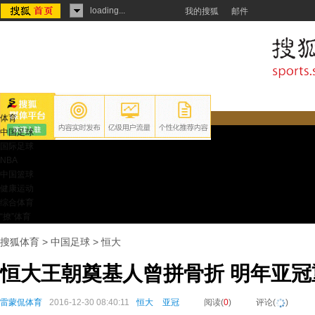
loading...
我的搜狐
邮件
体育
中国足球
国际足球
NBA
中国篮球
健康运动
综合体育
“撩”体育
搜狐体育
>
中国足球
>
恒大
恒大王朝奠基人曾拼骨折 明年亚
雷蒙侃体育
2016-12-30 08:40:11
恒大
亚冠
阅读(
0
)
评论(
)