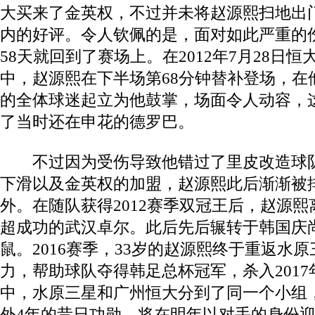
大买来了金英权，不过并未将赵源熙扫地出
内的好评。令人钦佩的是，面对如此严重的
58天就回到了赛场上。在2012年7月28日
中，赵源熙在下半场第68分钟替补登场，在
的全体球迷起立为他鼓掌，场面令人动容，这
了当时还在申花的德罗巴。
不过因为受伤导致他错过了里皮改造球队
下滑以及金英权的加盟，赵源熙此后渐渐被
外。在随队获得2012赛季双冠王后，赵源
超成功的武汉卓尔。此后先后辗转于韩国庆
鼠。2016赛季，33岁的赵源熙终于重返水
力，帮助球队夺得韩足总杯冠军，杀入201
中，水原三星和广州恒大分到了同一个小组
外4年的昔日功勋，将在明年以对手的身份