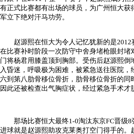
有正式比赛都有出场的球员，为广州恒大获得
军立下绝对汗马功劳。
赵源熙在恒大为令人记忆犹新的是2012
在比赛补时阶段一次防守中舍身堵枪眼封堵
门将杨君用膝盖顶到胸部。受伤后赵源熙倒
入昏迷，呼吸极为困难，被紧急送往医院，
六到第八肋骨移位骨折，肋骨移位骨折的同
因此还被检查出气胸症状，经过紧急手术才
那场比赛恒大最终1-0淘汰东京FC晋级8
进球就是赵源熙助攻克莱奥打空门得手的。