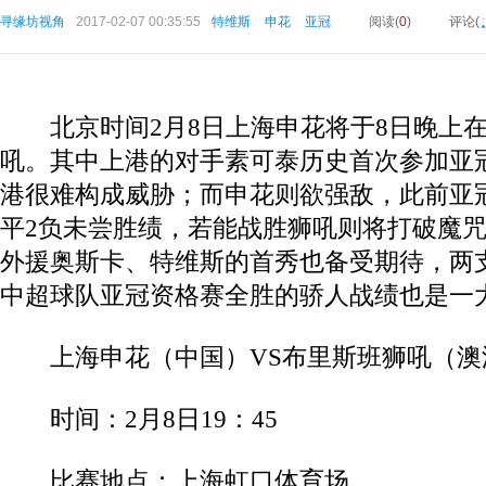
寻缘坊视角
2017-02-07 00:35:55
特维斯
申花
亚冠
阅读(
0
)
评论(
北京时间2月
8日
上海申花将于8日晚上
吼。其中上港的对手素可泰历史首次参加亚
港很难构成威胁；而申花则欲强敌，此前亚冠
平2负未尝胜绩，若能战胜狮吼则将打破魔
外援奥斯卡、特维斯的首秀也备受期待，两
中超球队亚冠资格赛全胜的骄人战绩也是一
上海申花（中国）VS布里斯班狮吼（澳
时间：2月8日19：45
比赛地点：上海虹口体育场