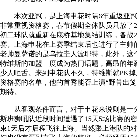
本次亚冠，是上海申花时隔6年重返亚冠
非常重视资格赛，春节假期全体队员只放了2
初二球队就重新在康桥基地集结训练，备战2
赛。上海申花在上赛季结束后也进行了主帅
老帅曼萨诺的是乌拉圭人波耶特，此外，这
特维斯的加盟一度成为热门话题，高昂的年
少人咂舌。来到申花队不久，特维斯就PK
资格赛的名单，他的首秀能否上演“野兽出笼
期待。
从客观条件而言，对于申花来说则是十
斯班狮吼队近段时间遭遇了15天5场比赛的
束1天后才启程飞往上海。当然跟上港队的