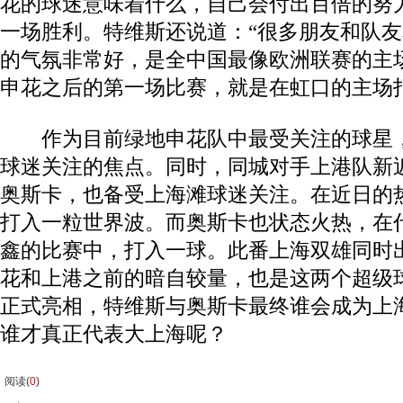
花的球迷意味着什么，自己会付出百倍的努
一场胜利。特维斯还说道：“很多朋友和队
的气氛非常好，是全中国最像欧洲联赛的主
申花之后的第一场比赛，就是在虹口的主场
作为目前绿地申花队中最受关注的球星
球迷关注的焦点。同时，同城对手上港队新
奥斯卡，也备受上海滩球迷关注。在近日的
打入一粒世界波。而奥斯卡也状态火热，在
鑫的比赛中，打入一球。此番上海双雄同时
花和上港之前的暗自较量，也是这两个超级
正式亮相，特维斯与奥斯卡最终谁会成为上
谁才真正代表大上海呢？
阅读(
0
)