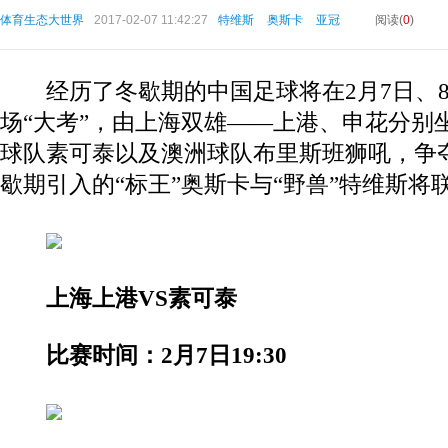
体育生态大世界
2017-02-07 11:42:27
特维斯
奥斯卡
亚冠
阅读(
0
)
经历了冬歇期的中国足球将在2月7日、
场“大考”，由上海双雄——上港、申花分别
球队素可泰以及澳洲球队布里斯班狮吼，争
歇期引入的“标王”奥斯卡与“野兽”特维斯将
上海上港VS素可泰
比赛时间：2月7日19:30