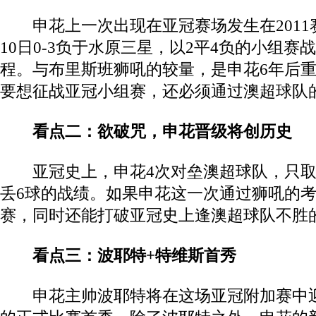
申花上一次出现在亚冠赛场发生在2011赛
10日0-3负于水原三星，以2平4负的小组
程。与布里斯班狮吼的较量，是申花6年后
要想征战亚冠小组赛，还必须通过澳超球队
看点二：欲破咒，申花晋级将创历史
亚冠史上，申花4次对垒澳超球队，只取
丢6球的战绩。如果申花这一次通过狮吼的
赛，同时还能打破亚冠史上逢澳超球队不胜
看点三：波耶特+特维斯首秀
申花主帅波耶特将在这场亚冠附加赛中