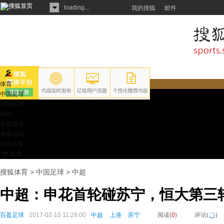
loading...
我的搜狐
邮件
体育
中国足球
国际足球
NBA
中国篮球
健康运动
综合体育
“撩”体育
搜狐体育
>
中国足球
>
中超
中超：申花首轮碰苏宁，恒大第三
百盈足球
2017-02-10 11:28:00
中超
上港
苏宁
阅读(
0
)
评论(
)