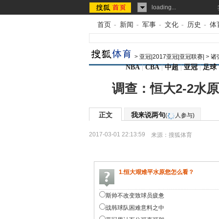
loading...
首页
-
新闻
-
军事
-
文化
-
历史
-
体
>
亚冠|2017亚冠|亚冠联赛|
>
诸
NBA
|
CBA
|
中超
|
亚冠
|
足球
调查：恒大2-2水
正文
我来说两句
(
人参与)
2017-03-01 22:13:59
来源：
搜狐体育
1.恒大艰难平水原您怎么看？
斯帅不改变致球员疲惫
战韩球队困难意料之中