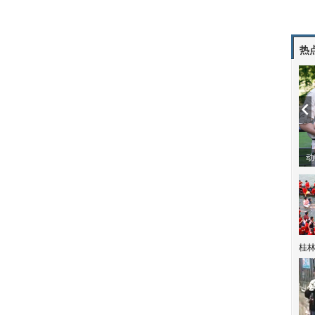
热
动
桂林