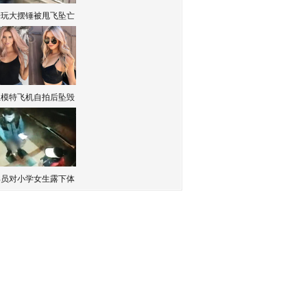
子玩大摆锤被甩飞坠亡
红模特飞机自拍后坠毁
卖员对小学女生露下体
水节这样玩是作弊好吧