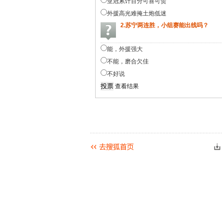
亚冠累计百分可喜可贺
外援高光难掩土炮低迷
2.苏宁两连胜，小组赛能出线吗？
能，外援强大
不能，磨合欠佳
不好说
查看结果