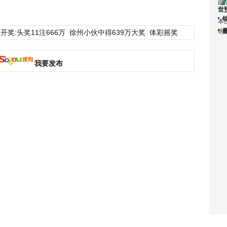
世
本
明
开奖:头奖11注666万
徐州小伙中得639万大奖
体彩摇奖
我要发布