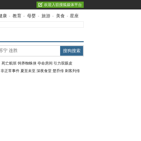
欢迎入驻搜狐媒体平台
健康
-
教育
-
母婴
-
旅游
-
美食
-
星座
：
死亡航班
饲养蜘蛛侠
夺命房间
引力双眼皮
：
非正常事件
夏至未至
深夜食堂
楚乔传
刺客列传