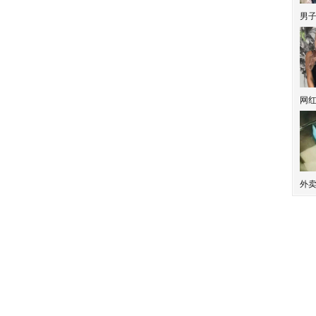
男
网
外
泼