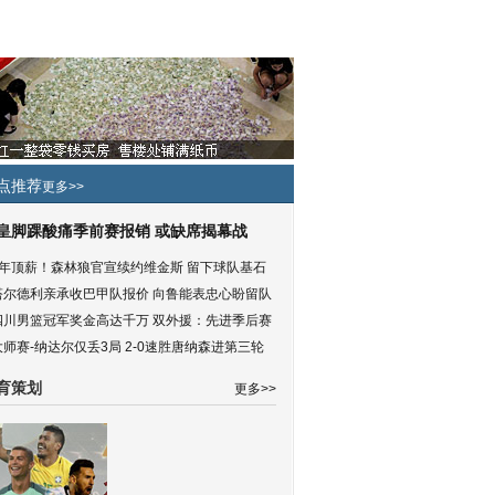
点推荐
更多>>
皇脚踝酸痛季前赛报销 或缺席揭幕战
5年顶薪！森林狼官宣续约维金斯 留下球队基石
塔尔德利亲承收巴甲队报价 向鲁能表忠心盼留队
四川男篮冠军奖金高达千万 双外援：先进季后赛
大师赛-纳达尔仅丢3局 2-0速胜唐纳森进第三轮
育策划
更多>>