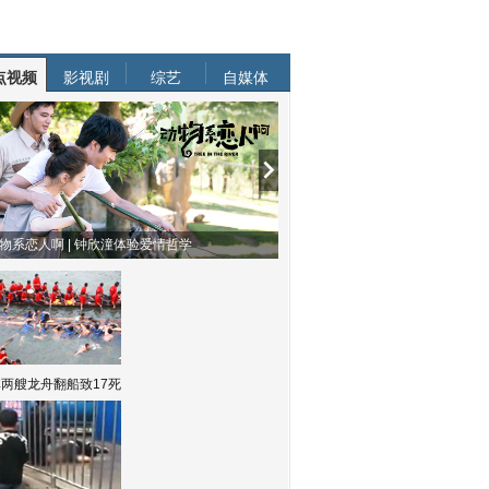
点视频
影视剧
综艺
自媒体
物系恋人啊 | 钟欣潼体验爱情哲学
南方有乔木 | “科创CP”渐入佳境
两艘龙舟翻船致17死