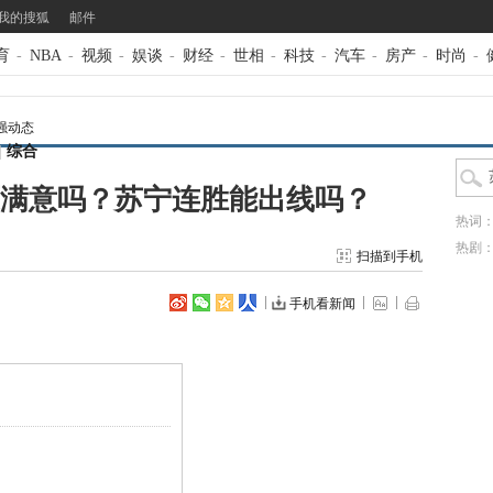
我的搜狐
邮件
育
-
NBA
-
视频
-
娱谈
-
财经
-
世相
-
科技
-
汽车
-
房产
-
时尚
-
强动态
|
综合
原满意吗？苏宁连胜能出线吗？
热词
热剧
扫描到手机
手机看新闻