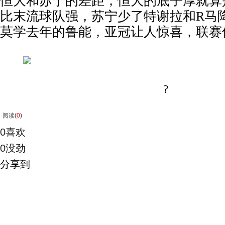
恒大和苏宁的差距，恒大的底子厚就算
比末流球队强，苏宁少了特谢拉和
R
马
莫学去年的鲁能，亚冠让人惊喜，联赛
?
阅读(
0
)
0
喜欢
0
没劲
分享到