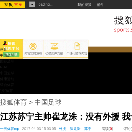
loading...
我的搜狐
邮件
体育
中国足球
国际足球
NBA
中国篮球
健康运动
综合体育
“撩”体育
搜狐体育
>
中国足球
江苏苏宁主帅崔龙洙：没有外援 
一线体育mp
2017-04-03 15:03:05
外援
崔龙洙
苏宁
阅读(
0
)
评论(