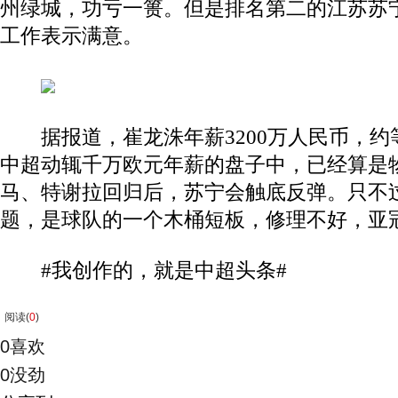
州绿城，功亏一篑。但是排名第二的江苏苏
工作表示满意。
据报道，崔龙洙年薪3200万人民币，约等
中超动辄千万欧元年薪的盘子中，已经算是
马、特谢拉回归后，苏宁会触底反弹。只不
题，是球队的一个木桶短板，修理不好，亚
#我创作的，就是中超头条#
阅读(
0
)
0
喜欢
0
没劲