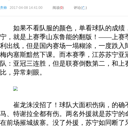
齐帅
2017-04-08 14:41:00
阅读(
0
)
评论(
)
如果不看队服的颜色，单看球队的成绩，
宁，就是上赛季山东鲁能的翻版！——上赛
利出线，但是国内赛场一塌糊涂，一度跌入
梅内塞斯黯然下课。而本赛季，江苏苏宁亚
队：亚冠三连胜，但是联赛倒数第二，和上
比，异常刺眼。
崔龙洙没招了！球队大面积伤病，的确不
马、特谢拉全都有伤。两名外援就是苏宁的
在前场摧城拔寨。没了外援，苏宁如同断了