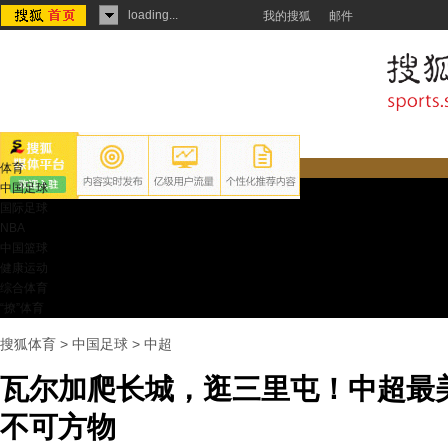
loading...
我的搜狐
邮件
体育
中国足球
国际足球
NBA
中国篮球
健康运动
综合体育
“撩”体育
搜狐体育
>
中国足球
>
中超
瓦尔加爬长城，逛三里屯！中超最
不可方物