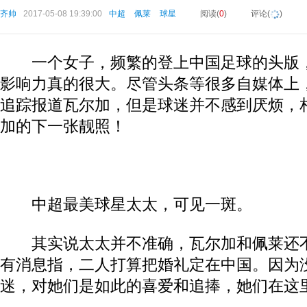
齐帅
2017-05-08 19:39:00
中超
佩莱
球星
阅读(
0
)
评论(
)
一个女子，频繁的登上中国足球的头版，
影响力真的很大。尽管头条等很多自媒体上
追踪报道瓦尔加，但是球迷并不感到厌烦，
加的下一张靓照！
中超最美球星太太，可见一斑。
其实说太太并不准确，瓦尔加和佩莱还不
有消息指，二人打算把婚礼定在中国。因为
迷，对她们是如此的喜爱和追捧，她们在这