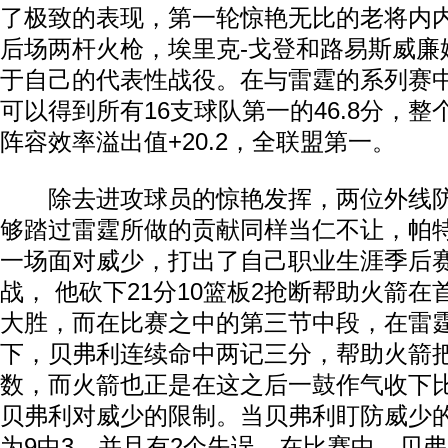
了极致的表现，第一轮惊艳无比的老将内
后场两杆火枪，埃里克-戈登和路易斯威廉
于自己的代表性战役。在与雷霆的系列赛
可以得到所有16支球队第一的46.8分，
阵容效率溢出值+20.2，全联盟第一。
除去进攻球员的惊艳发挥，两位外线防
够踏过雷霆所做的贡献同样当仁不让，帕特
一场面对威少，打出了自己职业生涯季后
战， 他砍下21分10篮板2抢断帮助火箭在
动物系恋人啊 | 钟欣潼体验爱情哲学
南方
大胜，而在比赛之中的第三节中段，在雷
下，贝弗利连续命中两记三分，帮助火箭
数，而火箭也正是在这之后一鼓作气收下
贝弗利对威少的限制。当贝弗利盯防威少
为9中3，并且有2个失误。在比赛中，贝