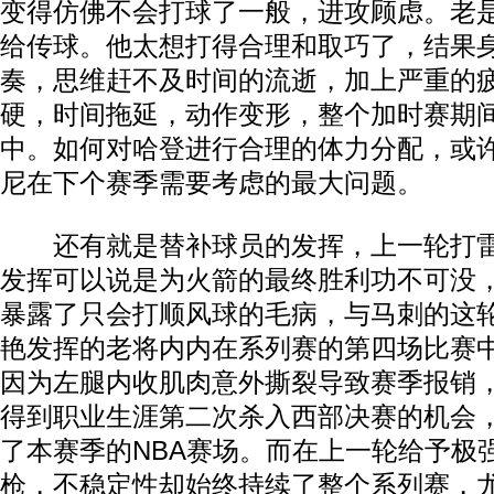
变得仿佛不会打球了一般，进攻顾虑。老
给传球。他太想打得合理和取巧了，结果
奏，思维赶不及时间的流逝，加上严重的
硬，时间拖延，动作变形，整个加时赛期
中。如何对哈登进行合理的体力分配，或许
尼在下个赛季需要考虑的最大问题。
还有就是替补球员的发挥，上一轮打雷
发挥可以说是为火箭的最终胜利功不可没
暴露了只会打顺风球的毛病，与马刺的这
艳发挥的老将内内在系列赛的第四场比赛
因为左腿内收肌肉意外撕裂导致赛季报销
得到职业生涯第二次杀入西部决赛的机会
了本赛季的NBA赛场。而在上一轮给予极
枪，不稳定性却始终持续了整个系列赛，尤