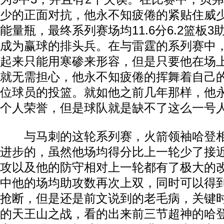
少的正面对抗，他永不知疲倦的紧贴住威
能量瓶，最终系列赛场均11.6分6.2篮板3
成为赢球的排头兵。在与雷霆的系列赛中
起来只能用寒碜来形容，但是只要他在场
就无需担心，他永不知疲倦的挥舞着自己
位球员的投篮。就如他之前几年那样，他
个人荣誉，但是球队就是缺不了这么一号
与马刺的这轮系列赛，火箭领袖哈登相
进步的，虽然他场均得分比上一轮少了接
攻以及他的防守相对上一轮都有了极大的
中他的场均助攻数再次上双，同时可以得到
抢断，但是还是前文说到的老毛病，关键
的天王山之战，看的出来前三节超神的哈