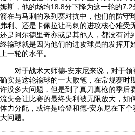
姆斯，他的场均18.8分下降为这一轮的7.
箭在与马刺的系列赛对抗中，他们的防守
弗利、还是卡佩拉让马刺的进攻核心难受
还是阿尔德里奇亦或是其他人，都没有讨
终输球就是因为他们的进攻球员的发挥开
上一轮的水平。
对于战术大师德-安东尼来说，对于领
确实是这轮输球的一大败笔，在常规赛时
许没多大问题，但是到了真刀真枪的季后
流失会让比赛的最终失利被无限放大，如
体力分配，或许是哈登和德-安东尼在下个
大问题。