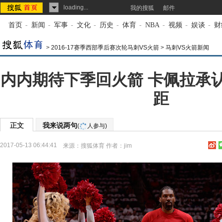
loading...
我的搜狐
邮件
首页
-
新闻
-
军事
-
文化
-
历史
-
体育
-
NBA
-
视频
-
娱谈
-
财
>
2016-17赛季西部季后赛次轮马刺VS火箭
>
马刺VS火箭新闻
内内期待下季回火箭 卡佩拉承
距
正文
我来说两句
(
人参与)
2017-05-13 06:44:41
来源：
搜狐体育
作者：jim