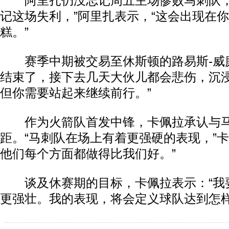
阿里扎仍没忘记周五主场惨败马刺队，
记这场失利，”阿里扎表示，“这会出现在
糕。”
赛季中期被交易至休斯顿的路易斯-威廉
结束了，接下去几天大伙儿都会悲伤，沉
但你需要站起来继续前行。”
作为火箭队首发中锋，卡佩拉承认与马
距。“马刺队在场上有着更强硬的表现，”卡
他们每个方面都做得比我们好。”
动物系恋人啊 | 钟欣潼体验爱情哲学
南方
谈及休赛期的目标，卡佩拉表示：“我
更强壮。我的表现，将会定义球队达到怎样的